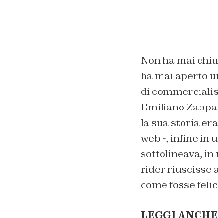
Non ha mai chius
ha mai aperto un
di commercialist
Emiliano Zappal
la sua storia er
web -, infine in
sottolineava, in
rider riuscisse 
come fosse felic
LEGGI ANCHE