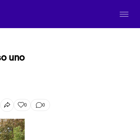
so uno
0
0