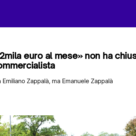
i «2mila euro al mese» non ha chiu
ommercialista
a Emiliano Zappalà, ma Emanuele Zappalà