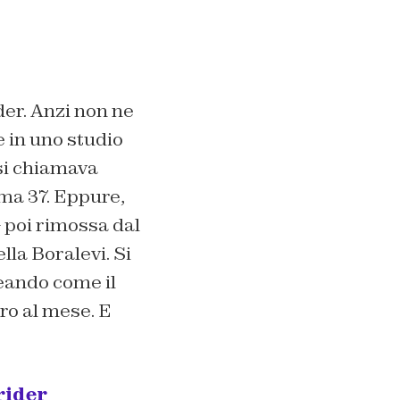
der. Anzi non ne
 in uno studio
 si chiamava
ma 37. Eppure,
– poi rimossa dal
la Boralevi. Si
neando come il
ro al mese. E
rider