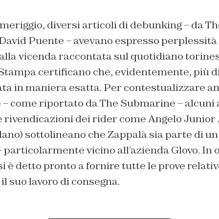
meriggio, diversi articoli di debunking – da 
 David Puente – avevano espresso perplessità
alla vicenda raccontata sul quotidiano torines
 Stampa certificano che, evidentemente, più d
ata in maniera esatta. Per contestualizzare a
tre – come riportato da The Submarine – alcuni a
e rivendicazioni dei rider come Angelo Junior 
ano) sottolineano che Zappalà sia parte di un
particolarmente vicino all’azienda Glovo. In o
 è detto pronto a fornire tutte le prove relative
l suo lavoro di consegna.