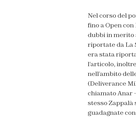
Nel corso del po
fino a Open con
dubbi in merito 
riportate da La
era stata riport
l’articolo, inol
nell’ambito dell
(Deliverance Mil
chiamato Anar – 
stesso Zappalà si
guadagnate con i