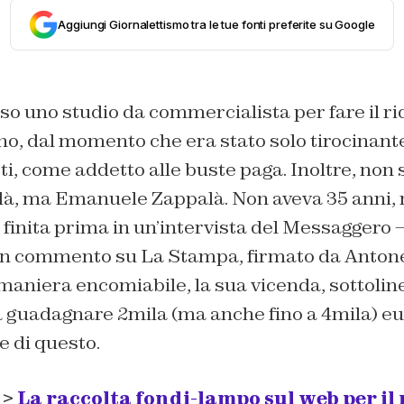
Aggiungi Giornalettismo tra le tue fonti preferite su Google
o uno studio da commercialista per fare il ri
o, dal momento che era stato solo tirocinante
i, come addetto alle buste paga. Inoltre, non
à, ma Emanuele Zappalà. Non aveva 35 anni, 
a finita prima in un’intervista del Messaggero 
 un commento su La Stampa, firmato da Antonel
 maniera encomiabile, la sua vicenda, sottoli
a guadagnare 2mila (ma anche fino a 4mila) eu
e di questo.
 >
La raccolta fondi-lampo sul web per il 