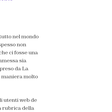
ttutto nel mondo
, spesso non
 che ci fosse una
ommessa sia
ipreso da La
in maniera molto
li utenti web de
 rubrica della