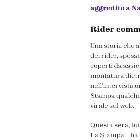
aggredito a N
Rider comme
Una storia che 
dei rider, spess
coperti da assicu
montatura dietro
nell’intervista 
Stampa qualche g
virale sul web.
Questa sera, tut
La Stampa – ha r