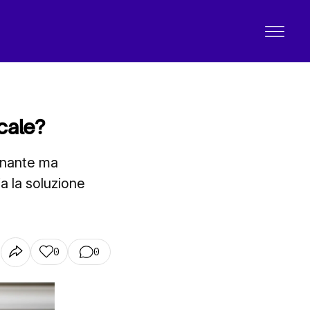
cale?
uinante ma
a la soluzione
0
0