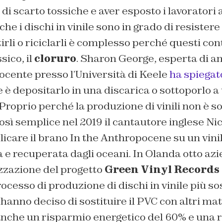
di scarto tossiche e aver esposto i lavoratori 
che i dischi in vinile sono in grado di resistere
rli o riciclarli è complesso perché questi c
ico, il
cloruro
. Sharon George, esperta di a
docente presso l’Università di Keele
ha spiegat
e è depositarlo in una discarica o sottoporlo a
roprio perché la produzione di vinili non è so
 così semplice nel 2019 il cantautore inglese N
licare il brano
In the Anthropocene
su un vini
ta e recuperata dagli oceani. In Olanda otto az
izzazione del progetto
Green Vinyl Records
ocesso di produzione di dischi in vinile più so
anno deciso di sostituire il PVC con altri mater
che un risparmio energetico del 60% e una r