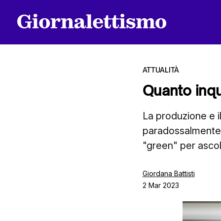
ATTUALITÀ
Quanto inqu
Tutti gli articoli
La produzione e il
paradossalmente i
"green" per ascol
Chi siamo
Giordana Battisti
2 Mar 2023
Contatti