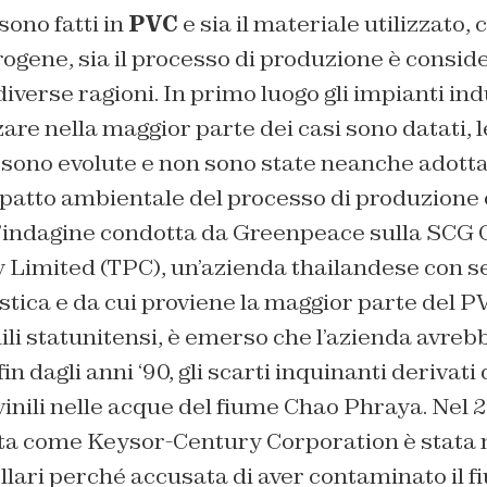
 sono fatti in
PVC
e sia il materiale utilizzato,
ogene, sia il processo di produzione è consid
iverse ragioni. In primo luogo gli impianti indu
are nella maggior parte dei casi sono datati, l
i sono evolute e non sono state neanche adott
mpatto ambientale del processo di produzione 
n’indagine condotta da
Greenpeace
sulla
SCG
 Limited
(TPC), un’azienda thailandese con 
tica e da cui proviene la maggior parte del PV
nili statunitensi, è emerso che l’azienda avreb
n dagli anni ‘90, gli scarti inquinanti derivati 
inili nelle acque del fiume Chao Phraya. Nel 
ota come
Keysor-Century Corporation
è stata 
dollari perché accusata di aver contaminato il 