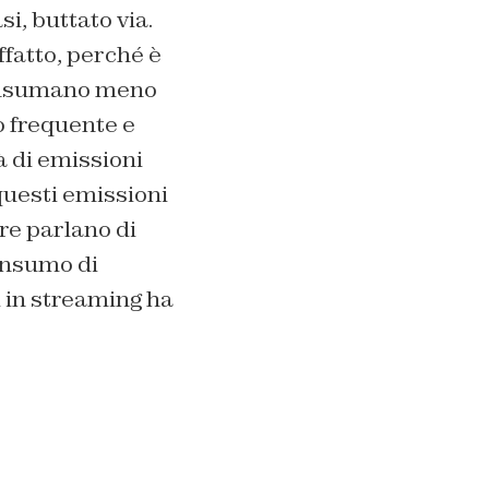
i, buttato via.
fatto, perché è
 consumano meno
zo frequente e
 di emissioni
questi emissioni
tre parlano di
consumo di
i in streaming ha