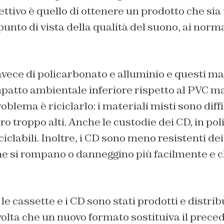
obiettivo è quello di ottenere un prodotto che sia
unto di vista della qualità del suono, ai norma
invece di policarbonato e alluminio e questi mat
patto ambientale inferiore rispetto al PVC m
oblema è riciclarlo: i materiali misti sono diff
ero troppo alti. Anche le custodie dei CD, in po
ciclabili. Inoltre, i CD sono meno resistenti dei 
he si rompano o danneggino più facilmente e c
e, le cassette e i CD sono stati prodotti e distrib
volta che un nuovo formato sostituiva il prece