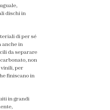
 uguale,
li dischi in
eriali di per sé
a anche in
icili da separare
licarbonato, non
vinili, per
he finiscano in
uiti in grandi
dente,