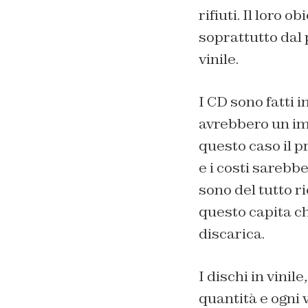
rifiuti. Il loro 
soprattutto dal p
vinile.
I CD sono fatti 
avrebbero un im
questo caso il pr
e i costi sarebb
sono del tutto ri
questo capita c
discarica.
I dischi in vinil
quantità e ogni 