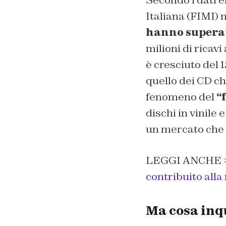
Secondo i dati e
Italiana (FIMI) 
hanno superato
milioni di ricavi 
è cresciuto del 
quello dei CD ch
fenomeno del
“
dischi in vinile
un mercato che 
LEGGI ANCHE 
contribuito alla
Ma cosa inqu