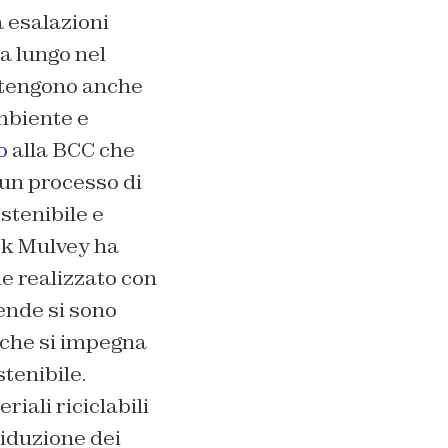
a esalazioni
 a lungo nel
ontengono anche
mbiente e
o
alla BCC che
 un processo di
stenibile e
ick Mulvey ha
le realizzato con
iende si sono
che si impegna
stenibile.
iali riciclabili
iduzione dei