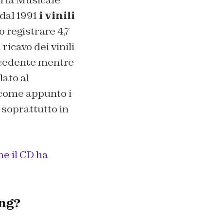
tria Musicale
 dal 1991
i vinili
to registrare 4,7
 ricavo dei vinili
recedente mentre
lato al
come appunto i
 soprattutto in
me il CD ha
ing?