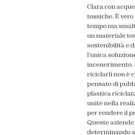
Clara con acque 
tossiche. È vero 
tempo ma smalti
un materiale toss
sostenibilità e 
l’unica soluzion
incenerimento. P
riciclarli non è
pensato di pubb
plastica ricicla
unite nella real
per rendere il pr
Queste aziende h
determinando an