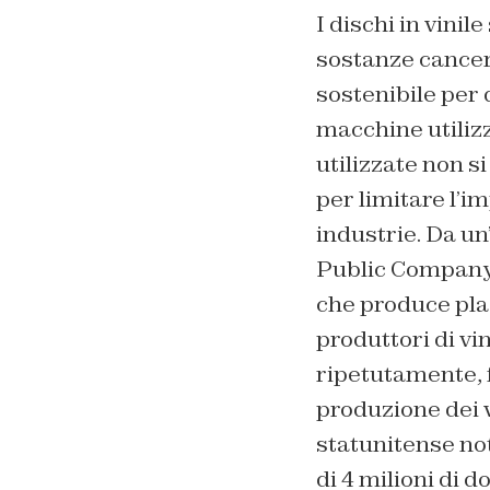
I dischi in vinile
sostanze cancer
sostenibile per d
macchine utilizz
utilizzate non s
per limitare l’i
industrie. Da u
Public Company
che produce plas
produttori di vi
ripetutamente, fi
produzione dei v
statunitense n
di 4 milioni di 