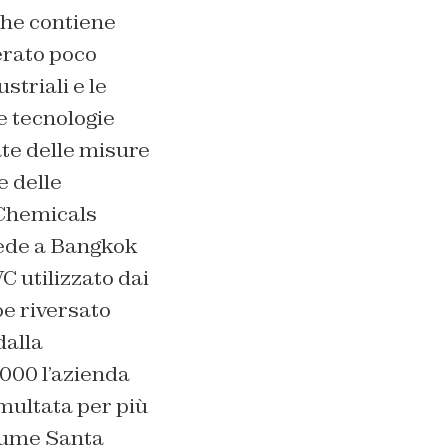
 che contiene
erato poco
striali e le
e tecnologie
ate delle misure
e delle
Chemicals
sede a Bangkok
C utilizzato dai
be riversato
dalla
2000 l’azienda
multata per più
fiume Santa