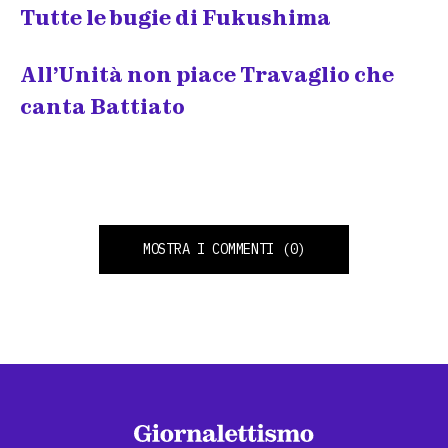
Tutte le bugie di Fukushima
All’Unità non piace Travaglio che
canta Battiato
MOSTRA I COMMENTI
(0)