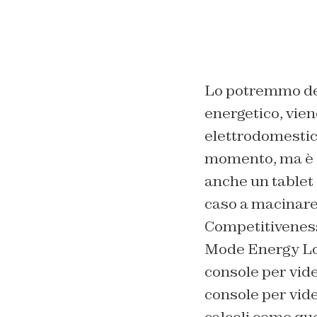
Lo potremmo defi
energetico, viene
elettrodomestici
momento, ma è c
anche un tablet
caso a macinare
Competitiveness 
Mode Energy Los
console per vid
console per vid
calcoli come que