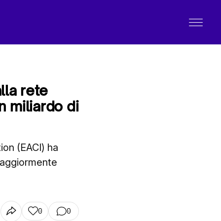
lla rete
n miliardo di
ion (EACI) ha
 maggiormente
0
0