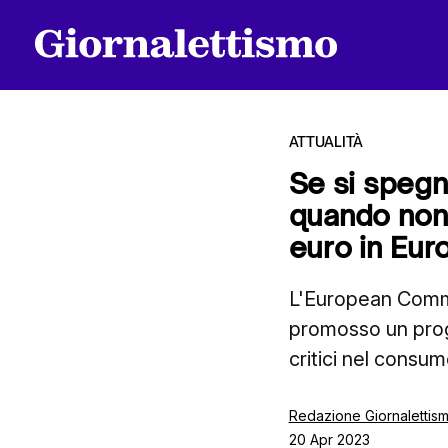
ATTUALITÀ
Se si spegn
quando non s
Tutti gli articoli
euro in Eur
L'European Commi
Chi siamo
promosso un prog
critici nel consu
Contatti
Redazione Giornalettis
20 Apr 2023