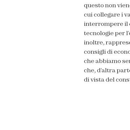
questo non viene
cui collegare i v
interrompere il c
tecnologie per l
inoltre, rappres
consigli di eco
che abbiamo sem
che, d’altra par
di vista del con