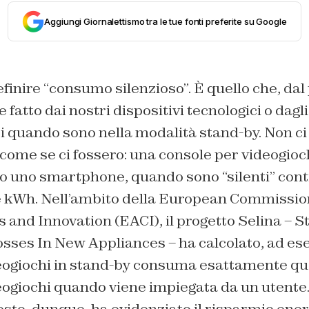
Aggiungi Giornalettismo tra le tue fonti preferite su Google
nire “consumo silenzioso”. È quello che, dal 
 fatto dai nostri dispositivi tecnologici o dagli
 quando sono nella modalità stand-by. Non ci 
ome se ci fossero: una console per videogioch
 o uno smartphone, quando sono “silenti” cont
 kWh. Nell’ambito della European Commission
and Innovation (EACI), il progetto Selina – S
ses In New Appliances – ha calcolato, ad es
eogiochi in stand-by consuma esattamente q
eogiochi quando viene impiegata da un utente.
sto, dunque, ha evidenziato il risparmio energ