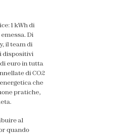
ice: 1 kWh di
2 emessa. Di
, il team di
i dispositivi
di euro in tutta
onnellate di CO2
 energetica che
uone pratiche,
eta.
ibuire al
tor quando