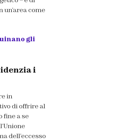
in un’area come
uinano gli
idenzia i
e in
vo di offrire al
 fine a se
ll’Unione
ma dell’eccesso