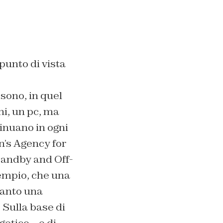
punto di vista
sono, in quel
i, un pc, ma
inuano in ogni
’s Agency for
tandby and Off-
empio, che una
uanto una
 Sulla base di
etico – e di