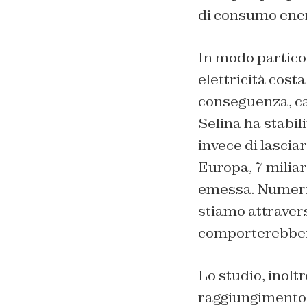
di consumo ener
In modo particol
elettricità cost
conseguenza, cal
Selina ha stabili
invece di lascia
Europa, 7 miliar
emessa. Numeri s
stiamo attraver
comporterebber
Lo studio, inolt
raggiungimento 