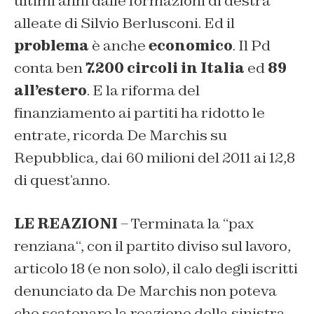
ultimi anni dalle formazioni di destra
alleate di Silvio Berlusconi. Ed il
problema
è anche
economico
. Il Pd
conta ben
7.200 circoli in Italia
ed
89
all’estero
. E la riforma del
finanziamento ai partiti ha ridotto le
entrate, ricorda De Marchis su
Repubblica, dai 60 milioni del 2011 ai 12,8
di quest’anno.
LE REAZIONI
– Terminata la “
pax
renziana
“, con il partito diviso sul lavoro,
articolo 18 (e non solo), il calo degli iscritti
denunciato da De Marchis non poteva
che scatenare la reazione della sinistra