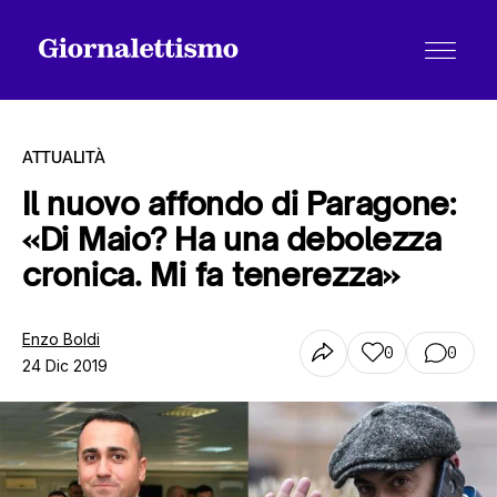
ATTUALITÀ
Il nuovo affondo di Paragone:
«Di Maio? Ha una debolezza
Tutti gli articoli
cronica. Mi fa tenerezza»
Chi siamo
Enzo Boldi
0
0
24 Dic 2019
Contatti