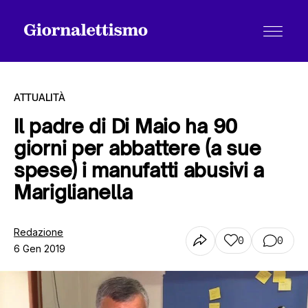
ATTUALITÀ
Il padre di Di Maio ha 90
giorni per abbattere (a sue
Tutti gli articoli
spese) i manufatti abusivi a
Mariglianella
Chi siamo
Redazione
0
0
6 Gen 2019
Contatti