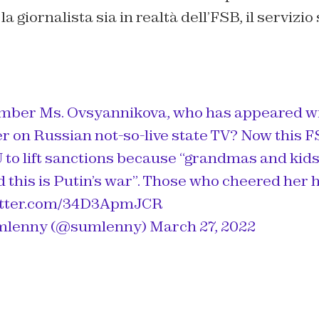
 giornalista sia in realtà dell’FSB, il servizio
mber Ms. Ovsyannikova, who has appeared wi
r on Russian not-so-live state TV? Now this F
 to lift sanctions because “grandmas and kids
d this is Putin’s war”. Those who cheered her 
witter.com/34D3ApmJCR
mlenny (@sumlenny)
March 27, 2022