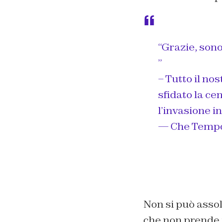
“Grazie, son
”
– Tutto il no
sfidato la ce
l’invasione i
— Che Tempo
Non si può asso
che non prende 