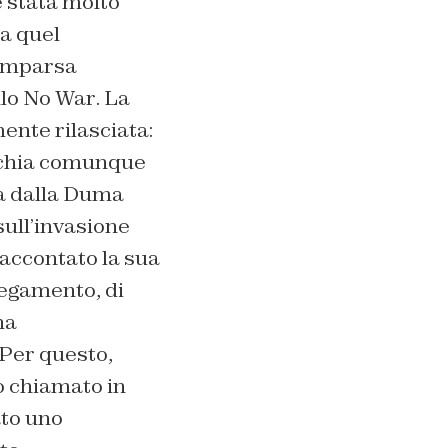
 stata molto
ta quel
comparsa
llo
No War
. La
ente rilasciata:
ischia comunque
ta dalla Duma
sull’invasione
raccontato la sua
llegamento, di
na
 Per questo,
o chiamato in
ato uno