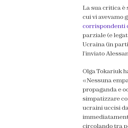
La sua critica è
cui vi avevamo g
corrispondenti 
parziale (e legat
Ucraina (in part
l’inviato Alessa
Olga Tokariuk ha
«Nessuna empati
propaganda e odi
simpatizzare con
ucraini uccisi d
immediatamente 
circolando tra po