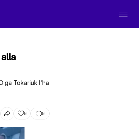
alla
Olga Tokariuk l'ha
0
0