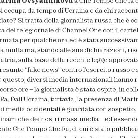
arina Ovsyannikova
a Che Tempo Che fa è
 si occupa da tempo di Ucraina e da chi raccon
rdate? Si tratta della giornalista russa che è 
ta del telegiornale di Channel One con il carte
ermata per qualche ora ed è stata successivam
a multa ma, stando alle sue dichiarazioni, r
atria, sulla base della recente legge approva
resunte “fake news” contro l’esercito russo e 
r questo, diversi media internazionali hanno 
scorse ore – la giornalista è stata ospite, in co
. Dall’Ucraina, tuttavia, la presenza di Mari
i media occidentali è guardata con sospetto.
dinamiche dei nostri mass-media – ed essend
nte Che Tempo Che Fa, di cui è stato pubblic