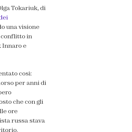
Olga Tokariuk, di
dei
do una visione
conflitto in
k Innaro e
ntato così:
orso per anni di
bero
osto che con gli
lle ore
ista russa stava
itorio.