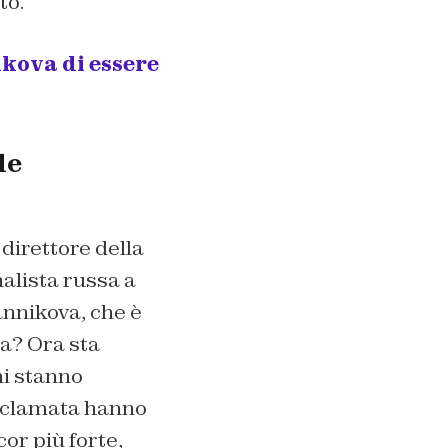
to.
ova di essere
le
direttore della
nalista russa a
nnikova, che è
sa? Ora sta
ni stanno
acclamata hanno
cor più forte,