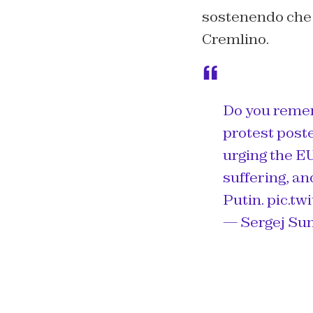
sostenendo che la
Cremlino.
Do you reme
protest poste
urging the EU
suffering, an
Putin.
pic.t
— Sergej Su