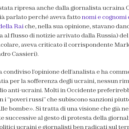
 stata ripresa anche dalla giornalista ucraina 
ià parlato perché aveva fatto
nomi e cognomi 
della Rai
che, nella sua opinione, stavano dan
a al flusso di notizie arrivato dalla Russia) del 
icolare, aveva criticato il corrispondente Mar
ndro Cassieri).
 condiviso l’opinione dell’analista e ha comme
a per la sofferenza degli ucraini, nessun rim
o anti-ucraini. Molti in Occidente preferireb
 i “poveri russi” che subiscono sanzioni piutt
alle bombe». Si tratta di una visione che già ne
successive al gesto di protesta della giornal
litici ucraini e giornalisti ben radicati sul terr