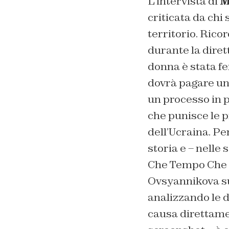
L’intervista di
M
criticata da chi
territorio. Rico
durante la diret
donna è stata f
dovrà pagare un
un processo in p
che punisce le p
dell’Ucraina. Pe
storia e – nelle 
Che Tempo Che Fa
Ovsyannikova su
analizzando le 
causa direttame