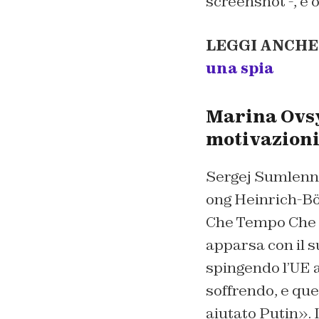
screenshot -, è 
LEGGI ANCHE
una spia
Marina Ovsy
motivazion
Sergej Sumlenny 
ong Heinrich-Böl
Che Tempo Che F
apparsa con il s
spingendo l’UE 
soffrendo, e que
aiutato Putin». I