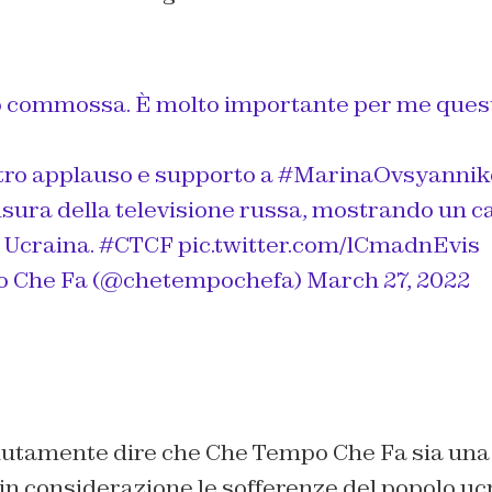
o commossa. È molto importante per me quest
stro applauso e supporto a
#MarinaOvsyannik
nsura della televisione russa, mostrando un ca
n Ucraina.
#CTCF
pic.twitter.com/lCmadnEvis
 Che Fa (@chetempochefa)
March 27, 2022
lutamente dire che Che Tempo Che Fa sia una
in considerazione le sofferenze del popolo uc