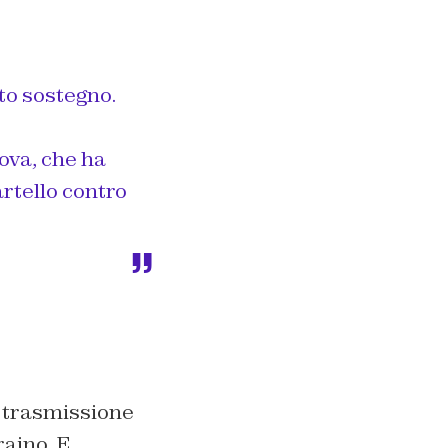
o sostegno.
ova
, che ha
rtello contro
 trasmissione
raino. E