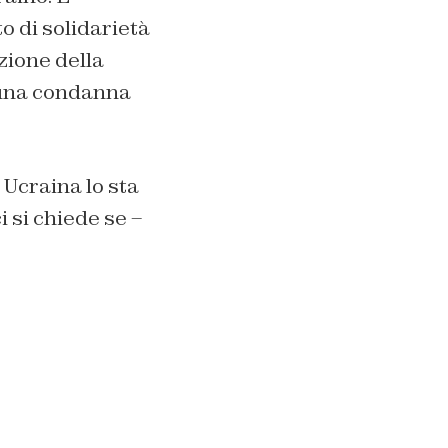
o di solidarietà
zione della
: una condanna
n Ucraina lo sta
i si chiede se –