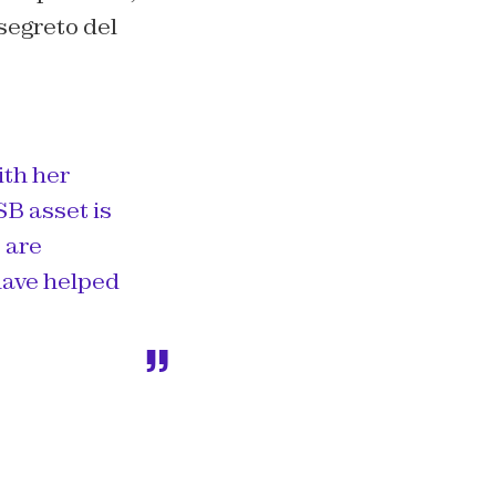
 segreto del
th her
SB asset is
 are
have helped