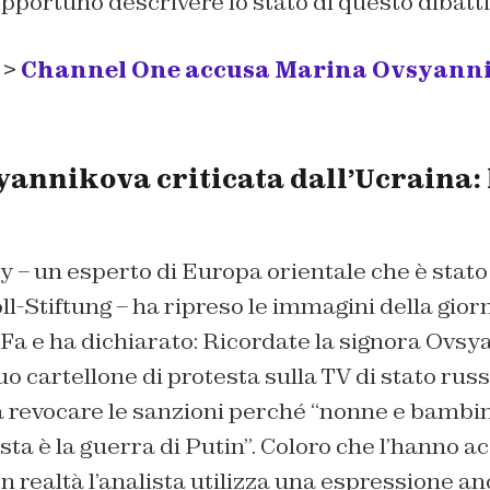
opportuno descrivere lo stato di questo dibatti
 >
Channel One accusa Marina Ovsyannik
annikova criticata dall’Ucraina: 
i
– un esperto di Europa orientale che è stato 
l-Stiftung – ha ripreso le immagini della gior
a e ha dichiarato: Ricordate la signora Ovsya
uo cartellone di protesta sulla TV di stato rus
a revocare le sanzioni perché “nonne e bambi
sta è la guerra di Putin”. Coloro che l’hanno 
n realtà l’analista utilizza una espressione an