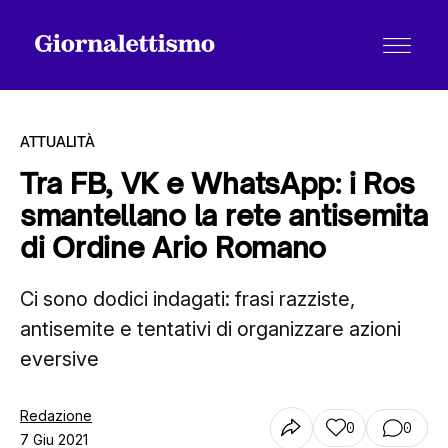
ATTUALITÀ
Tra FB, VK e WhatsApp: i Ros
smantellano la rete antisemita
Tutti gli articoli
di Ordine Ario Romano
Ci sono dodici indagati: frasi razziste,
Chi siamo
antisemite e tentativi di organizzare azioni
eversive
Contatti
Redazione
0
0
7 Giu 2021