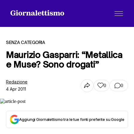
SENZA CATEGORIA
Maurizio Gasparri: “Metallica
e Muse? Sono drogati”
Tutti gli articoli
Redazione
0
0
4 Apr 2011
Chi siamo
Contatti
Aggiungi Giornalettismo tra le tue fonti preferite su Google