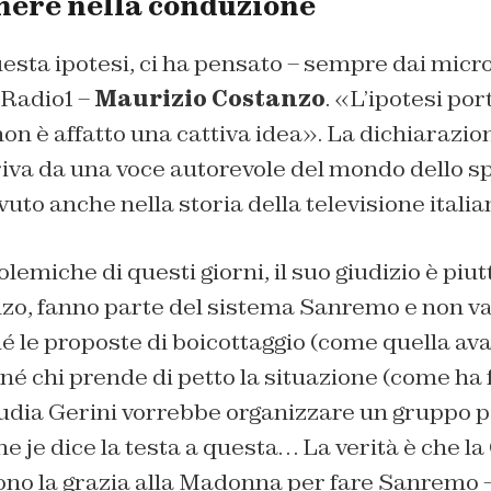
enere nella conduzione
sta ipotesi, ci ha pensato – sempre dai micro
 Radio1 –
Maurizio Costanzo
. «L’ipotesi por
on è affatto una cattiva idea». La dichiarazio
rriva da una voce autorevole del mondo dello s
vuto anche nella storia della televisione italia
olemiche di questi giorni, il suo giudizio è piu
o, fanno parte del sistema Sanremo e non va
é le proposte di boicottaggio (come quella av
, né chi prende di petto la situazione (come ha 
udia Gerini vorrebbe organizzare un gruppo p
je dice la testa a questa… La verità è che la 
no la grazia alla Madonna per fare Sanremo –