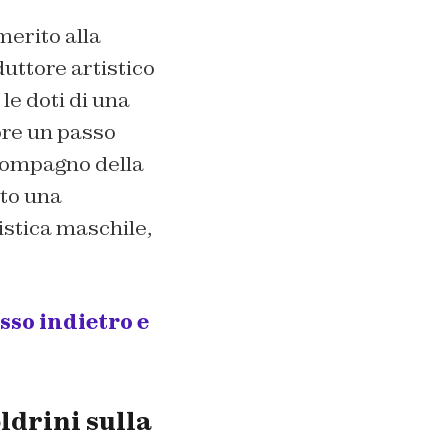
merito alla
duttore artistico
e doti di una
pre un passo
 compagno della
to una
stica maschile,
sso indietro e
ldrini sulla