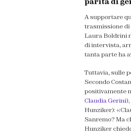
parità di g
A supportare que
trasmissione di
Laura Boldrini n
di intervista, a
tanta parte ha a
Tuttavia, sulle p
Secondo Costanz
positivamente n
Claudia Gerini
)
Hunziker): «Cla
Sanremo? Ma che 
Hunziker chiedo