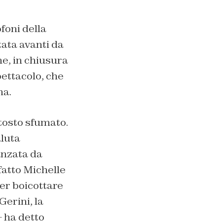
foni della
tata avanti da
ne, in chiusura
pettacolo, che
na.
ttosto sfumato.
luta
anzata da
fatto Michelle
er boicottare
Gerini, la
 ha detto