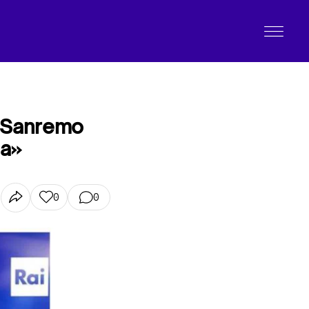
A Sanremo
na»
0
0