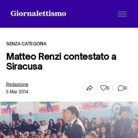
SENZA CATEGORIA
Matteo Renzi contestato a
Siracusa
Tutti gli articoli
Redazione
0
0
5 Mar 2014
Chi siamo
Contatti