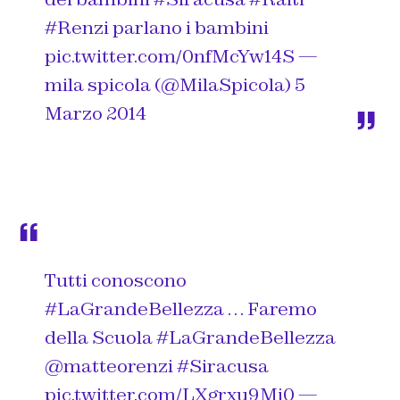
#Renzi
parlano i bambini
pic.twitter.com/0nfMcYw14S
—
mila spicola (@MilaSpicola)
5
Marzo 2014
Tutti conoscono
#LaGrandeBellezza
… Faremo
della Scuola
#LaGrandeBellezza
@matteorenzi
#Siracusa
pic.twitter.com/LXgrxu9Mj0
—