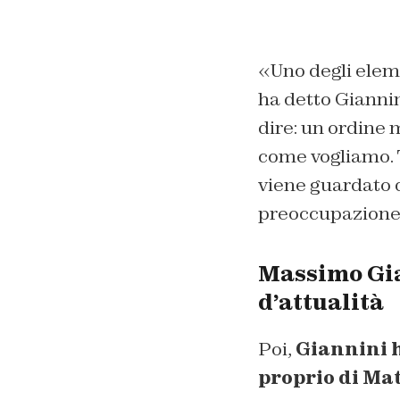
«Uno degli elem
ha detto Gianni
dire: un ordine 
come vogliamo. T
viene guardato d
preoccupazione
Massimo Gia
d’attualità
Poi,
Giannini h
proprio di Mat