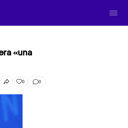
 era «una
0
0