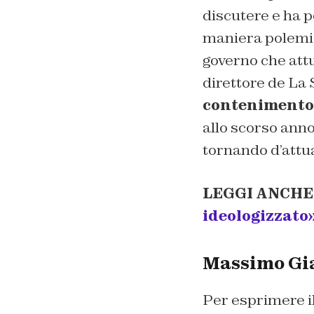
discutere e ha po
maniera polemic
governo che attu
direttore de
La 
contenimento 
allo scorso ann
tornando d’attua
LEGGI ANCHE
ideologizzato
Massimo Gia
Per esprimere i