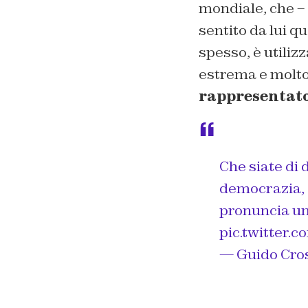
mondiale, che – 
sentito da lui q
spesso, è utiliz
estrema e molto
rappresentato
Che siate di d
democrazia, 
pronuncia un
pic.twitter.
— Guido Cro