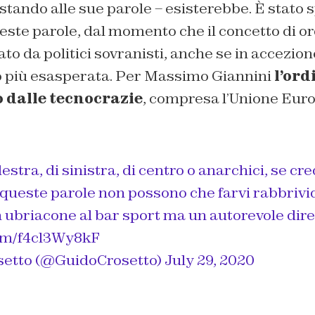
stando alle sue parole – esisterebbe. È stato 
ueste parole, dal momento che il concetto di o
zato da politici sovranisti, anche se in accezio
 più esasperata. Per Massimo Giannini
l’ord
 dalle tecnocrazie
, compresa l’Unione Eur
estra, di sinistra, di centro o anarchici, se cre
queste parole non possono che farvi rabbrivid
 ubriacone al bar sport ma un autorevole dire
com/f4cl3Wy8kF
setto (@GuidoCrosetto)
July 29, 2020