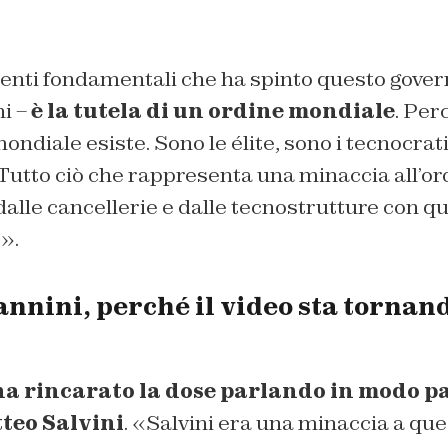
enti fondamentali che ha spinto questo gover
ni –
è la tutela di un ordine mondiale
. Per
mondiale esiste. Sono le élite, sono i tecnocra
utto ciò che rappresenta una minaccia all’ord
alle cancellerie e dalle tecnostrutture con q
».
nnini, perché il video sta tornan
a rincarato la dose parlando in modo p
teo Salvini
. «Salvini era una minaccia a qu