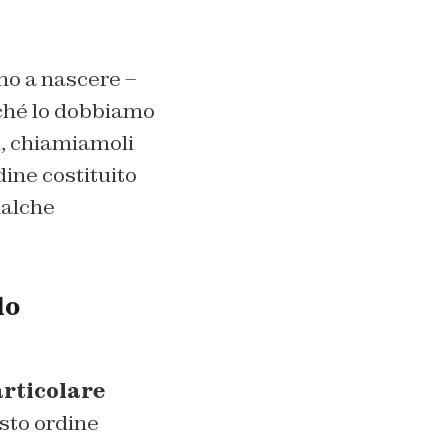
no a nascere –
ché lo dobbiamo
ti, chiamiamoli
ine costituito
ualche
do
articolare
esto ordine