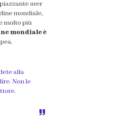
spiazzante aver
rdine mondiale,
ne molto più
ine mondiale è
opea.
dete alla
ire. Non le
ttore.