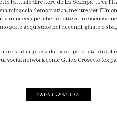
etto l’attuale direttore de La Stampa -. Per l’I
na minaccia democratica, mentre per l’Unio
na minaccia perché rimetteva in discussione 
no state acquistate nei decenni, giuste o sbag
nini è stata ripresa da ex rappresentanti delle
 sui social network come Guido Crosetto (ex p
MOSTRA I COMMENTI
(0)