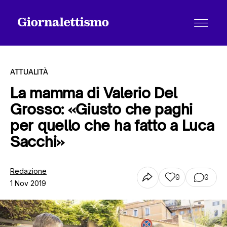
ATTUALITÀ
La mamma di Valerio Del
Grosso: «Giusto che paghi
Tutti gli articoli
per quello che ha fatto a Luca
Sacchi»
Chi siamo
Redazione
0
0
1 Nov 2019
Contatti