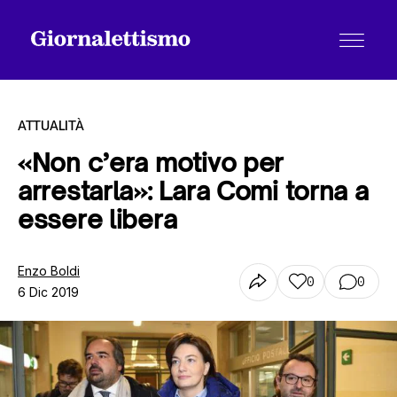
ATTUALITÀ
«Non c’era motivo per
arrestarla»: Lara Comi torna a
Tutti gli articoli
essere libera
Chi siamo
Enzo Boldi
0
0
6 Dic 2019
Contatti