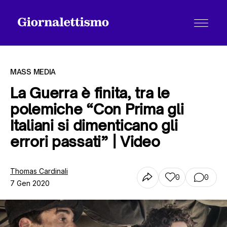
MASS MEDIA
La Guerra è finita, tra le
polemiche “Con Prima gli
Tutti gli articoli
Italiani si dimenticano gli
errori passati” | Video
Chi siamo
Thomas Cardinali
0
0
7 Gen 2020
Contatti