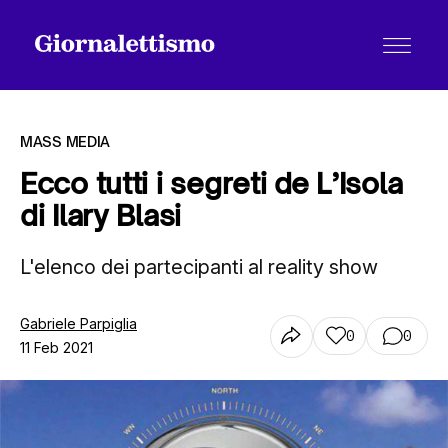
MASS MEDIA
Ecco tutti i segreti de L’Isola
di Ilary Blasi
Tutti gli articoli
L'elenco dei partecipanti al reality show
Chi siamo
Gabriele Parpiglia
0
0
11 Feb 2021
Contatti