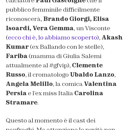
calciatore
Paul Gascoigne
che il
pubblico femminile difficilmente
riconoscerà,
Brando Giorgi, Elisa
Isoardi, Vera Gemma
, un Visconte
(
ecco chi è, lo abbiamo scoperto
),
Akash
Kumar
(ex Ballando con le stelle),
Fariba
(mamma di Giulia Salemi
attualmente al #gfvip),
Clemente
Russo
, il cromatologo
Ubaldo Lanzo
,
Angela Melillo
, la comica
Valentina
Persia
e l’ex miss Italia
Carolina
Stramare
.
Questo al momento è il cast dei
naufraghi. Ma attenzione le novità non