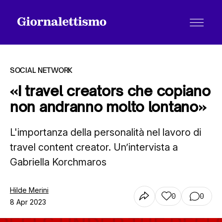
SOCIAL NETWORK
«I travel creators che copiano
non andranno molto lontano»
Tutti gli articoli
L'importanza della personalità nel lavoro di
travel content creator. Un’intervista a
Chi siamo
Gabriella Korchmaros
Contatti
Hilde Merini
0
0
8 Apr 2023