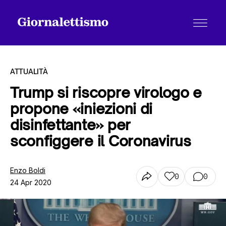
ATTUALITÀ
Trump si riscopre virologo e
propone «iniezioni di
Tutti gli articoli
disinfettante» per
sconfiggere il Coronavirus
Chi siamo
Enzo Boldi
0
0
24 Apr 2020
Contatti