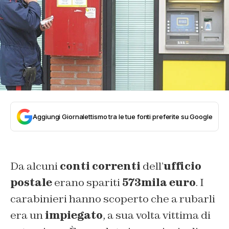
Aggiungi Giornalettismo tra le tue fonti preferite su Google
Da alcuni
conti correnti
dell’
ufficio
postale
erano spariti
573mila euro
. I
carabinieri hanno scoperto che a rubarli
era un
impiegato
, a sua volta vittima di