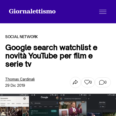
SOCIAL NETWORK
Google search watchlist e
novità YouTube per film e
Tutti gli articoli
serie tv
Chi siamo
Thomas Cardinali
0
0
29 Dic 2019
Contatti