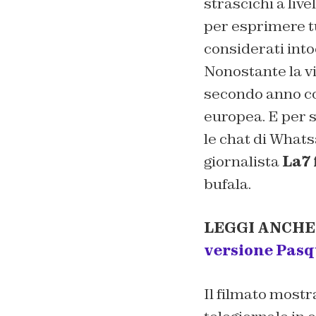
strascichi a livel
per esprimere tu
considerati intoc
Nonostante la vit
secondo anno co
europea. E per s
le chat di Whats
giornalista
La7 
bufala.
LEGGI ANCHE
versione Pasq
Il filmato mostr