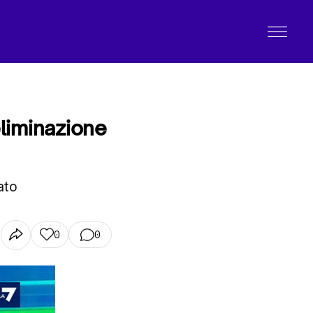
’eliminazione
ato
0
0