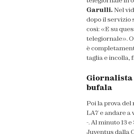
telegiornale in 
Garulli.
Nel vid
dopo il servizi
così: «E su ques
telegiornale». O
è completamente
taglia e incolla,
Giornalista 
bufala
Poi la prova del 
LA7 e andare a v
-. Al minuto 13 e
Juventus dalla C