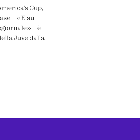
’America’s Cup,
rase – «E su
egiornale» – è
della Juve dalla