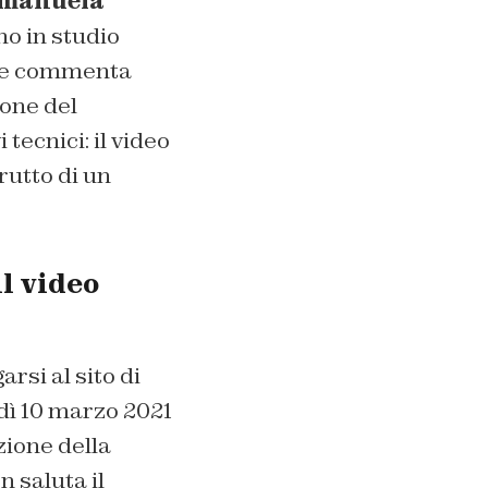
manuela
no in studio
rice commenta
ione del
tecnici: il video
rutto di un
il video
rsi al sito di
dì 10 marzo 2021
azione della
 saluta il