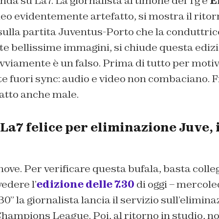
onda su La7. La giornalista al timone del Tg è
E
eo evidentemente artefatto, si mostra il ritor
o sulla partita Juventus-Porto che la condutt
te bellissime immagini, si chiude questa ediz
vviamente è un falso. Prima di tutto per motivi 
 fuori sync: audio e video non combaciano. F
 fatto anche male.
La7 felice per eliminazione Juve, 
nove. Per verificare questa bufala, basta collega
edere l’
edizione delle 7.30
di oggi – mercole
 30” la giornalista lancia il servizio sull’elimin
hampions League. Poi, al ritorno in studio, non