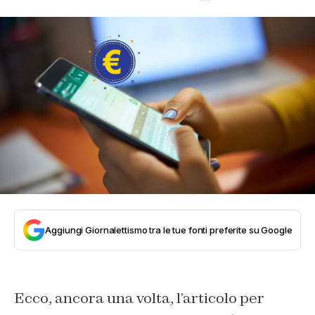
Aggiungi Giornalettismo tra le tue fonti preferite su Google
Ecco, ancora una volta, l’articolo per