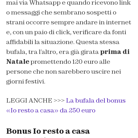
mai via Whatsapp e quando ricevono link
o messaggi che sembrano sospetti o
strani occorre sempre andare in internet
e, con un paio di click, verificare da fonti
affidabili la situazione. Questa stessa
bufala, tra l’altro, era già girata
prima di
Natale
promettendo 120 euro alle
persone che non sarebbero uscire nei
giorni festivi.
LEGGI ANCHE >>>
La bufala del bonus
«Io resto a casa» da 250 euro
Bonus Io resto a casa