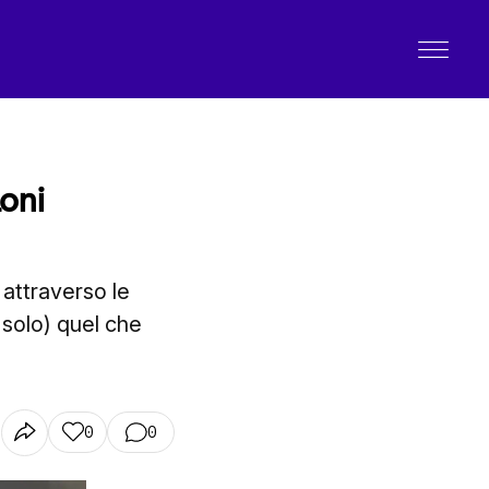
loni
 attraverso le
 solo) quel che
0
0