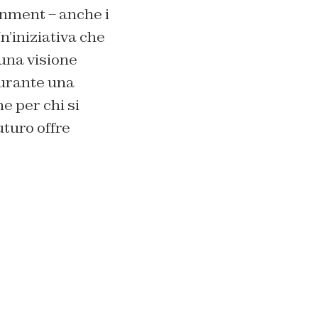
inment – anche i
n’iniziativa che
una visione
durante una
e per chi si
uturo offre