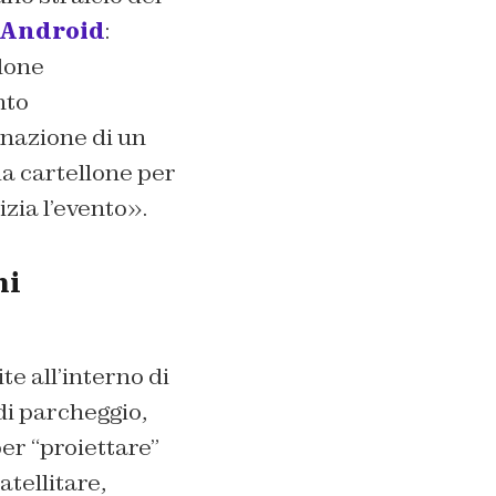
Android
:
lone
nto
nazione di un
ia cartellone per
zia l’evento».
ni
te all’interno di
di parcheggio,
er “proiettare”
tellitare,