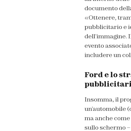
documento della
«Ottenere, tram
pubblicitario e 
dell’immagine. 
evento associato
includere un c
Ford e lo st
pubblicitari
Insomma, il prog
un’automobile (o
ma anche come as
sullo schermo –