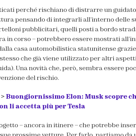
icati perché rischiano di distrarre un guidat
tura pensando di integrarli all’interno delle 
telloni pubblicitari, quelli posti a bordo stra
ra in corso – potrebbero essere mostrati all’in
 dalla casa automobilistica statunitense grazie
 stesso che già viene utilizzato per altri aspetti
uida). Una novità che, però, sembra essere poco
enzione del rischio.
 >
Buongiornissimo Elon: Musk scopre che
n li accetta più per Tesla
getto – ancora in itinere – che potrebbe inse
e sue prossime vetture. Per farlo, partiamo da 