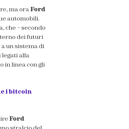
ore, ma ora
Ford
sue automobili.
da, che – secondo
terno dei futuri
 a un sistema di
 legati alla
 in linea con gli
 i bitcoin
rire
Ford
uno stralcio del