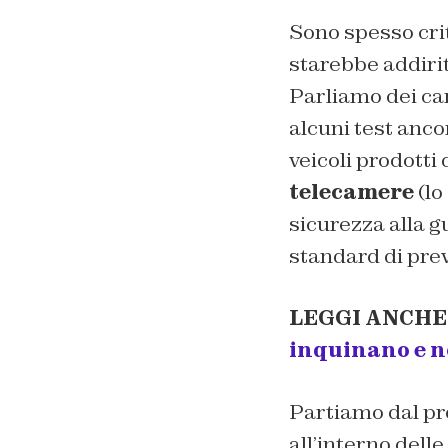
Sono spesso crit
starebbe addirit
Parliamo dei car
alcuni test anco
veicoli prodotti
telecamere
(lo
sicurezza alla g
standard di prev
LEGGI ANCHE
inquinano e no
Partiamo dal pro
all’interno dell