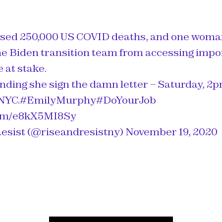
sed 250,000 US COVID deaths, and one woman
he Biden transition team from accessing imp
e at stake.
ding she sign the damn letter – Saturday, 2pm
NYC.
#EmilyMurphy
#DoYourJob
.com/e8kX5MI8Sy
esist (@riseandresistny)
November 19, 2020