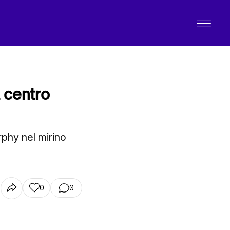
l centro
phy nel mirino
0
0