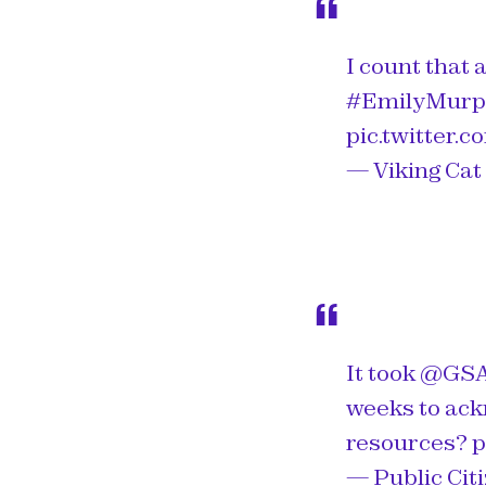
I count that 
#EmilyMurp
pic.twitter
— Viking Cat 
It took
@GSA
weeks to ack
resources?
p
— Public Cit