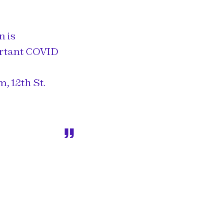
 is
ortant COVID
, 12th St.