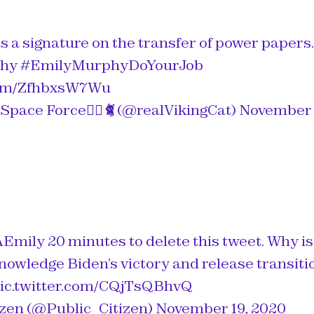
as a signature on the transfer of power papers.
hy
#EmilyMurphyDoYourJob
.com/ZfhbxsW7Wu
Space Force🏳️‍🌈🐈 (@realVikingCat)
November 
Emily
20 minutes to delete this tweet. Why is 
nowledge Biden’s victory and release transiti
ic.twitter.com/CQjTsQBhvQ
izen (@Public_Citizen)
November 19, 2020