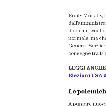
Emily Murphy, l
dall’amministraz
dopo un tweet pa
normale, ma che 
General Services
consegne tra la
LEGGI ANCHE
Elezioni USA 
Le polemich
A puntare nuovam