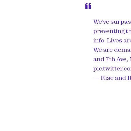
We’ve surpas
preventing t
info. Lives ar
We are deman
and 7th Ave, 
pic.twitter
— Rise and R