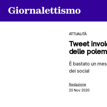
ATTUALITÀ
Tweet involo
delle polem
Tutti gli articoli
È bastato un mess
dei social
Chi siamo
Redazione
20 Nov 2020
Contatti