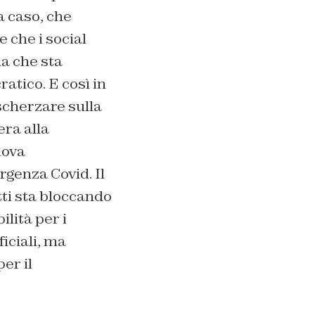
a caso, che
 che i social
na che sta
atico. E così in
scherzare sulla
era alla
uova
rgenza Covid. Il
tti sta bloccando
ilità per i
iciali, ma
er il