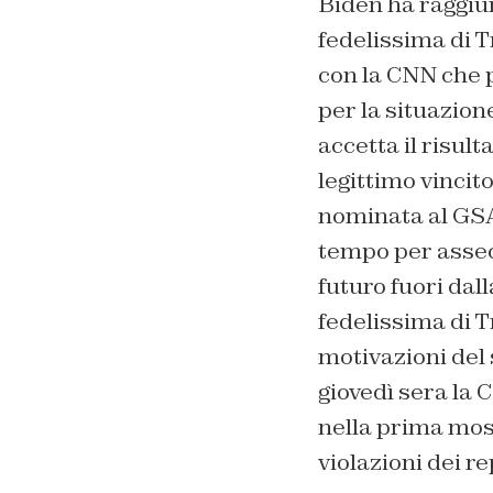
Biden ha raggiun
fedelissima di T
con la CNN che p
per la situazion
accetta il risult
legittimo vincit
nominata al GSA
tempo per assec
futuro fuori dal
fedelissima di 
motivazioni del s
giovedì sera la
nella prima mossa
violazioni dei r