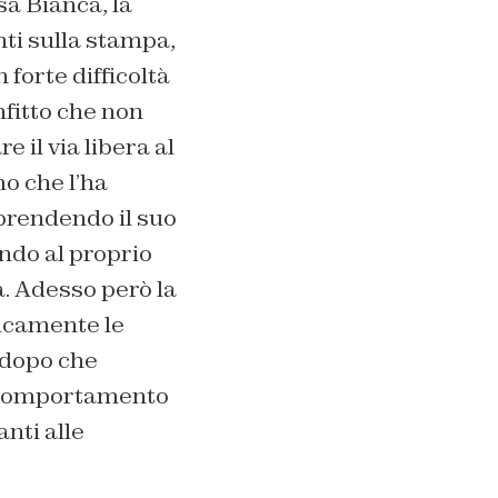
sa Bianca, la
nti sulla stampa,
forte difficoltà
nfitto che non
e il via libera al
mo che l’ha
prendendo il suo
ndo al proprio
à. Adesso però la
licamente le
e dopo che
o comportamento
anti alle