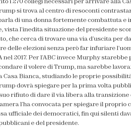
to i 270 collegi necessari per arrivare alla Ca
rump si trova al centro di resoconti contrasta
arla di una donna fortemente combattuta e in 
e, vista l’inedita situazione del presidente sco
ato, che cerca di trovare una via d’uscita per dar
ore delle elezioni senza però far infuriare l’uo
 nel 2017. Per l’ABC invece Murphy starebbe 
ondare il volere di Trump, ma sarebbe lavora
la Casa Bianca, studiando le proprie possibilit
Trump dovrà spiegare per la prima volta pubb
uo rifiuto di dare il via libera alla transizion
 Camera l’ha convocata per spiegare il propri
 ufficiale dei democratici, fin qui silenti dav
epubblicani e del presidente.