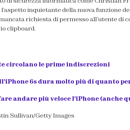
to di sicurezza informatica come Christian Fr
’aspetto inquietante della nuova funzione del
mancata richiesta di permesso all’utente di c
rio clipboard.
ete circolano le prime indiscrezioni
ll’iPhone 6s dura molto più di quanto pe
 fare andare più veloce l’iPhone (anche q
stin Sullivan/Getty Images