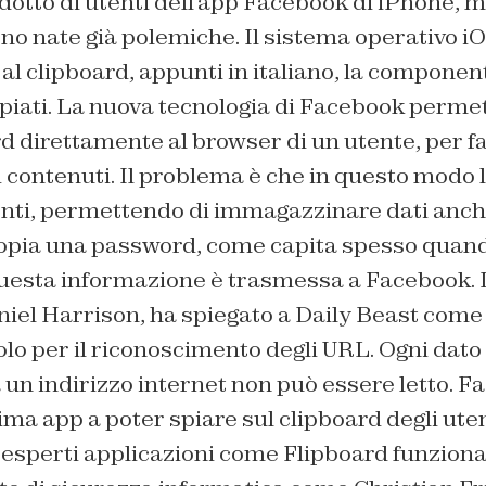
dotto di utenti dell’app Facebook di iPhone, 
no nate già polemiche. Il sistema operativo i
al clipboard, appunti in italiano, la compone
copiati. La nuova tecnologia di Facebook permet
rd direttamente al browser di un utente, per fa
 contenuti. Il problema è che in questo modo l
utenti, permettendo di immagazzinare dati anc
 copia una password, come capita spesso quando
 questa informazione è trasmessa a Facebook. 
niel Harrison, ha spiegato a Daily Beast come 
o per il riconoscimento degli URL. Ogni dato
un indirizzo internet non può essere letto. F
a app a poter spiare sul clipboard degli utent
 esperti applicazioni come Flipboard funzion