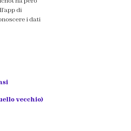
ichot ha però
l’app di
onoscere i dati
nsi
uello vecchio)