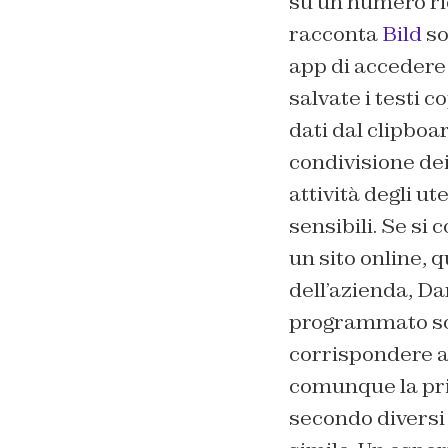
su un numero ri
racconta
Bild
so
app di accedere 
salvate i testi 
dati dal clipboa
condivisione dei
attività degli 
sensibili. Se si
un sito online,
dell’azienda, Da
programmato sol
corrispondere a 
comunque la prim
secondo diversi