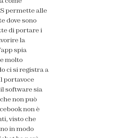
ma come
OS permette alle
nte dove sono
te di portare i
vorire la
’app spia
he molto
 ci si registra a
Il portavoce
il software sia
 che non può
acebook non è
i, visto che
ano in modo