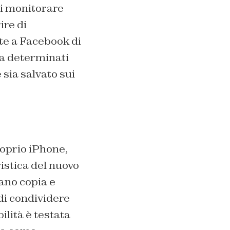
di monitorare
ire di
te a Facebook di
 a determinati
 sia salvato sui
roprio iPhone,
istica del nuovo
ano copia e
di condividere
lità è testata