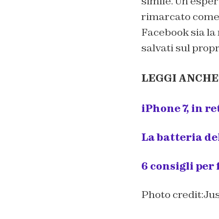
simile. Un esper
rimarcato come l
Facebook sia la 
salvati sul prop
LEGGI ANCHE
iPhone 7, in r
La batteria de
6 consigli per
Photo credit:Ju