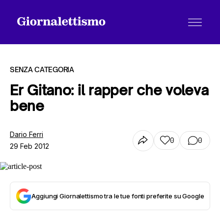
SENZA CATEGORIA
Er Gitano: il rapper che voleva
bene
Tutti gli articoli
Dario Ferri
0
0
29 Feb 2012
Chi siamo
Contatti
Aggiungi Giornalettismo tra le tue fonti preferite su Google