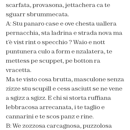
scarfata, provasona, jettachera ca te
sguarr sbrummecata.
A: Stu panaro case e ove chesta uallera
pernacchia, sta ladrina e strada nova ma
t’è vist rint o specchio ? Waio e nott
puntunera culo a form e nzalatera, te
mettess pe scuppet, pe botton ra
vracetta.
Ma te visto cosa brutta, masculone senza
zizze stu scupill e cess asciutt se ne vene
a sgizz a sgizz. E chi si storta ruffiana
lebbracosa arrecanata, i te taglio e
cannarini e te scos panz e rine.
B: We zozzosa carcagnosa, puzzolosa