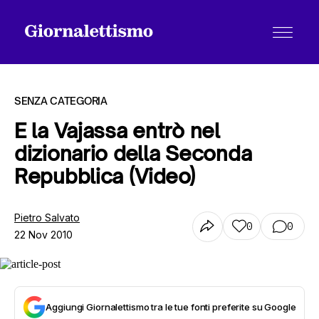
SENZA CATEGORIA
E la Vajassa entrò nel
dizionario della Seconda
Tutti gli articoli
Repubblica (Video)
Chi siamo
Pietro Salvato
0
0
22 Nov 2010
Contatti
Aggiungi Giornalettismo tra le tue fonti preferite su Google