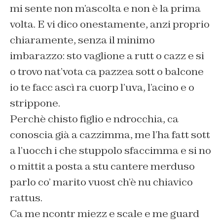
mi sente non m’ascolta e non è la prima
volta. E vi dico onestamente, anzi proprio
chiaramente, senza il minimo
imbarazzo: sto vaglione a rutt o cazz e si
o trovo nat’vota ca pazzea sott o balcone
io te facc ascì ra cuorp l’uva, l’acino e o
strippone.
Perchè chisto figlio e ndrocchia, ca
conoscia già a cazzimma, me l’ha fatt sott
a l’uocch i che stuppolo sfaccimma e si no
o mittit a posta a stu cantere merduso
parlo co’ marito vuost ch’è nu chiavico
rattus.
Ca me ncontr miezz e scale e me guard