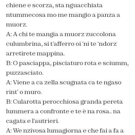
chiene e scorza, sta nguacchiata
ntummecosa mo me mangio a panza a
muorz.
A: A chi te mangia a muorz zuccolona
culumbrina, si t’afferro oi ‘ni te ‘ndorz
arretirete mappina.
B: O pasciappa, pisciaturo rota e sciumm,
puzzasciato.
A: Viene a ca zella scugnata ca te ngaso
rint’ o muro.
B: Cularotta perocchiosa granda pereta
lummera a confronte e te è na rosa.. na
cagata e l’autrieri.
A: We nzivosa lumagiorna e che fai a fa a