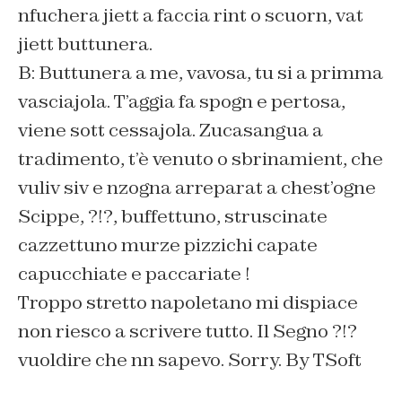
nfuchera jiett a faccia rint o scuorn, vat
jiett buttunera.
B: Buttunera a me, vavosa, tu si a primma
vasciajola. T’aggia fa spogn e pertosa,
viene sott cessajola. Zucasangua a
tradimento, t’è venuto o sbrinamient, che
vuliv siv e nzogna arreparat a chest’ogne
Scippe, ?!?, buffettuno, struscinate
cazzettuno murze pizzichi capate
capucchiate e paccariate !
Troppo stretto napoletano mi dispiace
non riesco a scrivere tutto. Il Segno ?!?
vuoldire che nn sapevo. Sorry. By TSoft