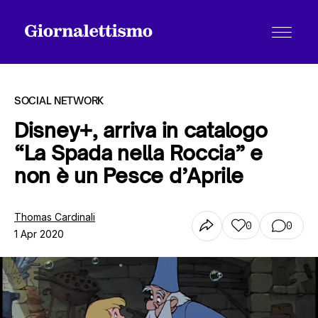
SOCIAL NETWORK
Disney+, arriva in catalogo
“La Spada nella Roccia” e
Tutti gli articoli
non è un Pesce d’Aprile
Chi siamo
Thomas Cardinali
0
0
1 Apr 2020
Contatti