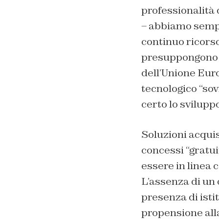
professionalità d
– abbiamo sempr
continuo ricorso
presuppongono il
dell’Unione Euro
tecnologico “sov
certo lo sviluppo
Soluzioni acqui
concessi “gratui
essere in linea 
L’assenza di un 
presenza di isti
propensione alla