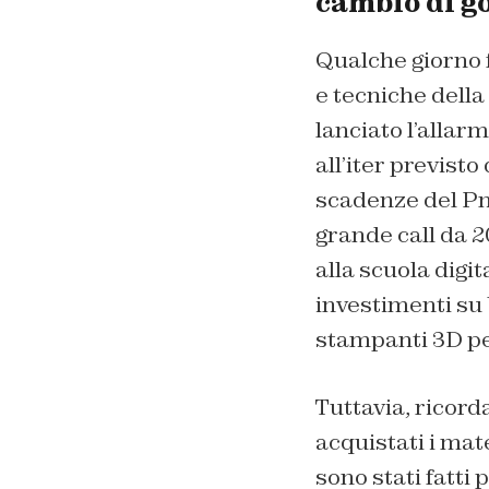
cambio di g
Qualche giorno f
e tecniche della
lanciato l’allar
all’iter previst
scadenze del Pnr
grande call da 2
alla scuola digi
investimenti su 
stampanti 3D pe
Tuttavia, ricorda
acquistati i mate
sono stati fatti