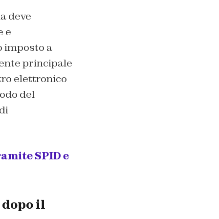
la deve
e e
lo imposto a
nente principale
tro elettronico
iodo del
di
ramite SPID e
 dopo il