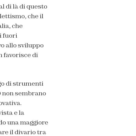
l di là di questo
ettismo, che il
lia, che
 fuori
o allo sviluppo
 favorisce di
go di strumenti
io) non sembrano
ovativa.
sta e la
ando una maggiore
e il divario tra