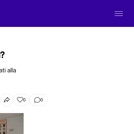
a?
ti alla
0
0