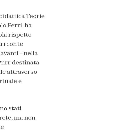
 didattica Teorie
lo Ferri, ha
ola rispetto
ri con le
avanti – nella
Pnrr destinata
le attraverso
rtuale e
no stati
a rete, ma non
le