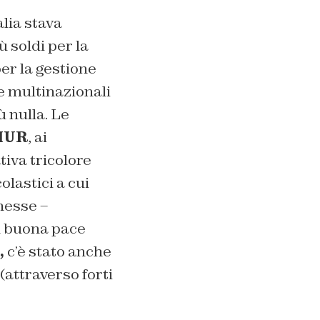
alia stava
 soldi per la
er la gestione
e multinazionali
ù nulla. Le
IUR
, ai
tiva tricolore
olastici a cui
nesse –
on buona pace
,
c’è stato anche
(attraverso forti