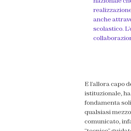
nazionale che
realizzazione
anche attrave
scolastico. L
collaborazion
E l’allora capo 
istituzionale, h
fondamenta solid
qualsiasi mezzo
comunicato, infa
“tecnico” guida