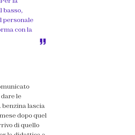
 Per la
l basso,
il personale
forma con la
 comunicato
 dare le
 benzina lascia
e mese dopo quel
rrivo di quello
er la didattica a