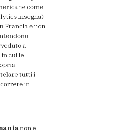
 americane come
lytics insegna)
in Francia e non
 intendono
vveduto a
in cui le
ropria
elare tutti i
ncorrere in
mania
non è