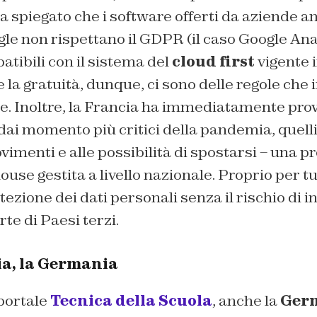
 ha spiegato che i software offerti da aziende
le non rispettano il GDPR (il caso Google Ana
tibili con il sistema del
cloud first
vigente 
 la gratuità, dunque, ci sono delle regole che
te. Inoltre, la Francia ha immediatamente pro
 dai momento più critici della pandemia, quelli 
ovimenti e alle possibilità di spostarsi – una p
house
gestita a livello nazionale. Proprio per tut
tezione dei dati personali senza il rischio di i
te di Paesi terzi.
ia, la Germania
 portale
Tecnica della Scuola
, anche la
Ger