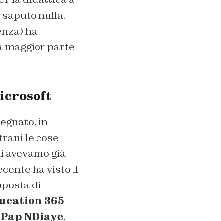
 saputo nulla.
genza) ha
la maggior parte
Microsoft
egnato, in
trani le cose
ui avevamo già
ecente ha visto il
oposta di
ducation 365
.
Pap NDiaye
,