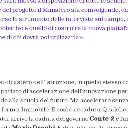
 sarà messa a disposizione di tutte le scuole.
 del progetto il Ministero sta coinvolgendo, da
rso lo strumento delle interviste sul campo, 
’obiettivo è quello di costruire la nuova piatta
e di chi dovrà poi utilizzarla».
del dicastero dell’Istruzione, in quello stesso
a parlato di accelerazione dell’innovazione per
e alla scuola del futuro. Ma accelerare senza
 fermo. Immobile. E così è accaduto. Qualch
tti, arrivò la caduta del governo
Conte-2
e l’a
to da
Mario Draghi
. E di quella piattaforma p