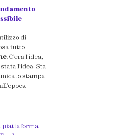
mendamento
ssibile
tilizzo di
osa tutto
ne
. C’era l’idea,
stata l’idea. Sta
omunicato stampa
all’epoca
a piattaforma