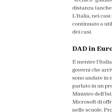
distanza (anche 
L’Italia, nei cas
continuato a ut
dei casi.
DAD in Europ
E mentre l’Itali
governi che arri
sono andate in m
parlato in un p
Ministro dell’Is
Microsoft di offri
nelle scuole. Pr