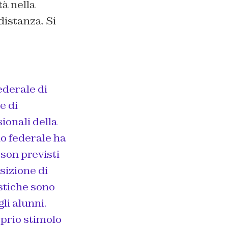
à nella
distanza. Si
ederale di
e di
ionali della
no federale ha
son previsti
sizione di
astiche sono
li alunni.
oprio stimolo