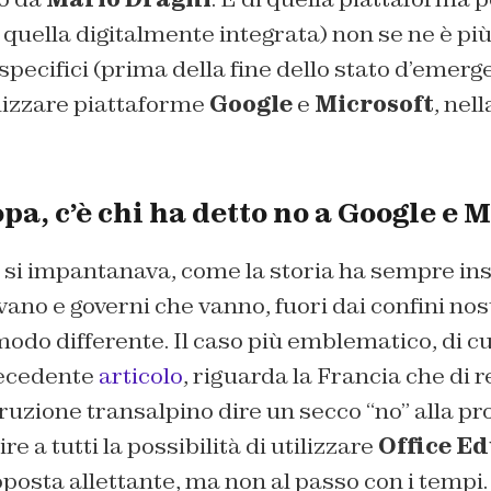
quella digitalmente integrata) non se ne è più
i specifici (prima della fine dello stato d’emer
ilizzare piattaforme
Google
e
Microsoft
, nel
a, c’è chi ha detto no a Google e 
a si impantanava, come la storia ha sempre ins
vano e governi che vanno, fuori dai confini nos
odo differente. Il caso più emblematico, di c
recedente
articolo
, riguarda la Francia che di r
truzione transalpino dire un secco “no” alla pr
re a tutti la possibilità di utilizzare
Office E
oposta allettante, ma non al passo con i tempi