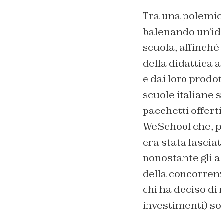
Tra una polemica 
balenando un’ide
scuola, affinché
della didattica 
e dai loro prodot
scuole italiane 
pacchetti offert
WeSchool che, per
era stata lascia
nonostante gli a
della concorrenz
chi ha deciso di
investimenti) so