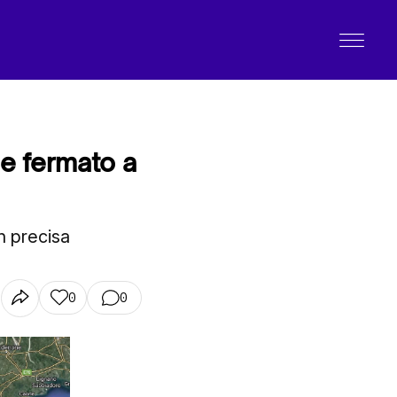
e fermato a
n precisa
0
0