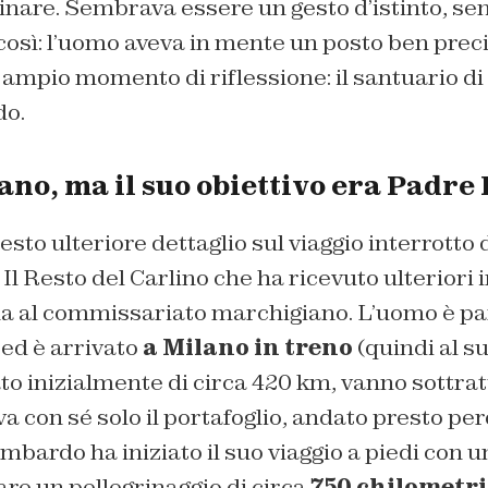
inare. Sembrava essere un gesto d’istinto, se
così: l’uomo aveva in mente un posto ben prec
ampio momento di riflessione: il santuario di
do.
no, ma il suo obiettivo era Padre 
sto ulteriore dettaglio sul viaggio interrott
o
Il Resto del Carlino
che ha ricevuto ulteriori 
na al commissariato marchigiano. L’uomo è par
ed è arrivato
a Milano in treno
(quindi al su
to inizialmente di circa 420 km, vanno sottratt
va con sé solo il portafoglio, andato presto pe
mbardo ha iniziato il suo viaggio a piedi con un
re un pellegrinaggio di circa
750 chilometri