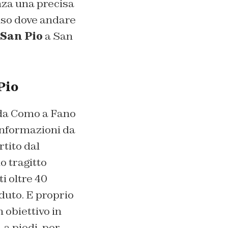
nza una precisa
iso dove andare
San Pio
a San
Pio
o da Como a Fano
informazioni da
tito dal
o tragitto
i oltre 40
rduto. E proprio
 obiettivo in
, a piedi, per