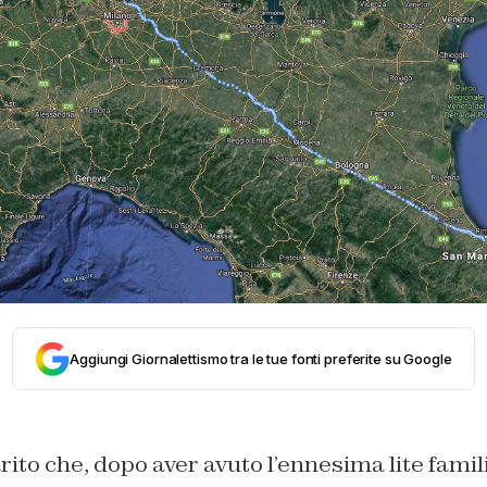
Aggiungi Giornalettismo tra le tue fonti preferite su Google
rito che, dopo aver avuto l’ennesima lite famil