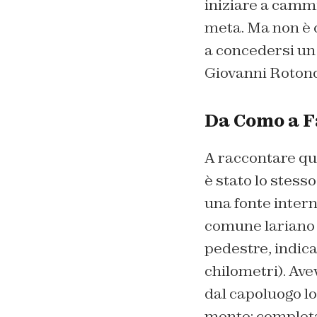
iniziare a camm
meta. Ma non è 
a concedersi un 
Giovanni Roton
Da Como a Fa
A raccontare que
è stato lo stess
una fonte inter
comune lariano 
pedestre, indica
chilometri). Ave
dal capoluogo lo
mente: completa