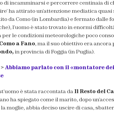
o di incamminarsi e percorrere centinaia di c
llire’ ha attirato un’attenzione mediatica quasi
ito da Como (in Lombardia) e fermato dalle fo
e), l’uomo è stato trovato in enormi difficoltà.
sia per le condizioni meteorologiche poco cons
Como a Fano
, ma il suo obiettivo era ancora 
ondo,
in provincia di Foggia (in Puglia).
 >
Abbiamo parlato con il «montatore dei 
te
est’uomo è stata raccontata da
Il Resto del C
diano ha spiegato come il marito, dopo un’acce
la moglie, abbia deciso uscire di casa, sbattere