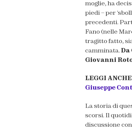
moglie, ha decis
piedi – per ‘sbo
precedenti. Part
Fano (nelle March
tragitto fatto, 
camminata.
Da 
Giovanni Rot
LEGGI ANCHE
Giuseppe Con
La storia di qu
scorsi. Il quoti
discussione con 