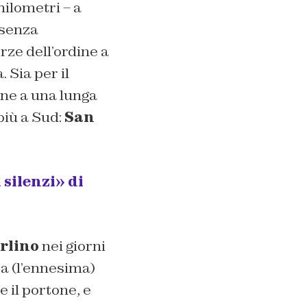
hilometri – a
 senza
rze dell’ordine a
 Sia per il
one a una lunga
più a Sud:
San
silenzi» di
arlino
nei giorni
sa (l’ennesima)
 il portone, e