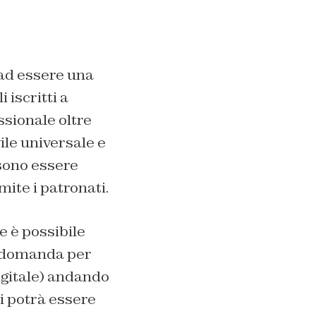
l
 ad essere una
 iscritti a
ssionale oltre
ile universale e
ssono essere
mite i patronati.
e è possibile
la domanda per
digitale) andando
si potrà essere