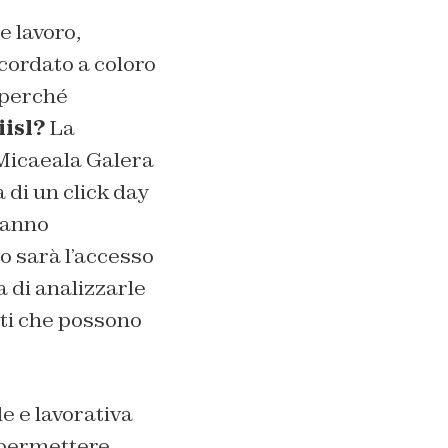
e lavoro,
ccordato a coloro
 perché
isl?
La
 Micaeala Galera
a di un click day
ranno
o sarà l’accesso
 di analizzarle
tti che possono
e e lavorativa
 permettere