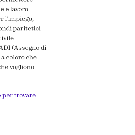
ne e lavoro
r l’impiego,
ondi paritetici
ivile
’ADI (Assegno di
 a coloro che
che vogliono
e per trovare