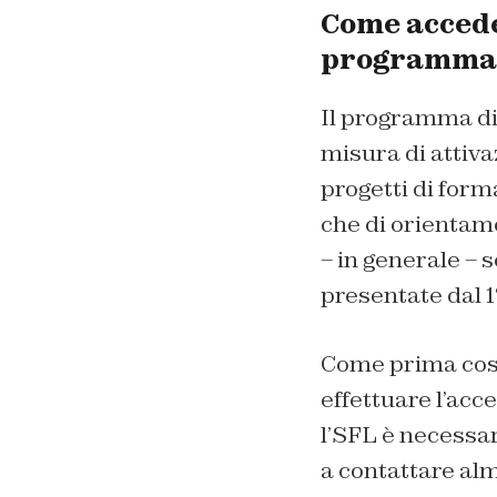
Come acceder
programma
Il programma di
misura di attiva
progetti di form
che di orientame
– in generale – 
presentate dal 1
Come prima cosa
effettuare l’acc
l’SFL è necessar
a contattare alm