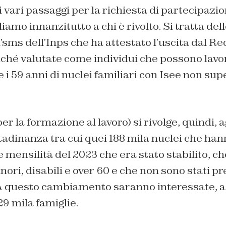
i vari passaggi per la richiesta di partecipazio
mo innanzitutto a chi è rivolto. Si tratta del
’sms dell’Inps che ha attestato l’uscita dal Re
iché valutate come individui che possono lavo
e i 59 anni di nuclei familiari con Isee non sup
r la formazione al lavoro) si rivolge, quindi, a
ttadinanza tra cui quei 188 mila nuclei che han
te mensilità del 2023 che era stato stabilito, c
ori, disabili e over 60 e che non sono stati pre
. A questo cambiamento saranno interessate, a
29 mila famiglie.