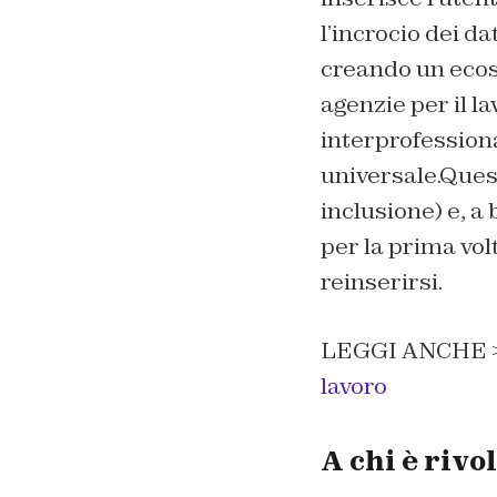
l’incrocio dei da
creando un ecosi
agenzie per il la
interprofessiona
universale.Ques
inclusione) e, a
per la prima vol
reinserirsi.
LEGGI ANCHE 
lavoro
A chi è rivol