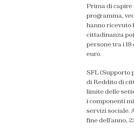
Prima di capire 
programma, vedia
hanno ricevuto l
cittadinanza po
persone tra i 18 
euro.
SFL (Supporto pe
di Reddito di ci
limite delle set
i componenti min
servizi sociale
fine dell’anno, 2