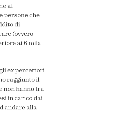
ne al
le persone che
ddito di
rare (ovvero
eriore ai 6 mila
gli ex percettori
no raggiunto il
he non hanno tra
si in carico dai
d andare alla