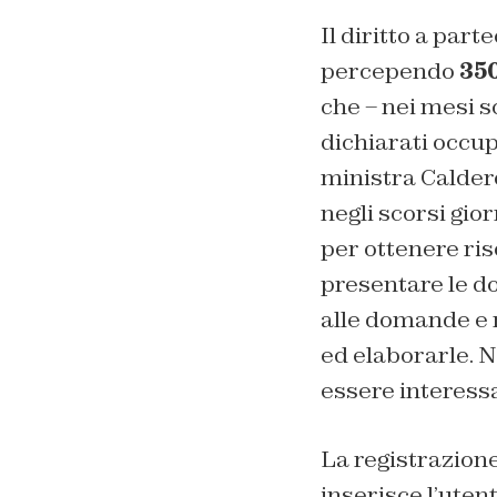
Il diritto a par
percependo
35
che – nei mesi s
dichiarati occup
ministra Calder
negli scorsi gior
per ottenere ri
presentare le do
alle domande e m
ed elaborarle. N
essere interessa
La registrazione
inserisce l’ute