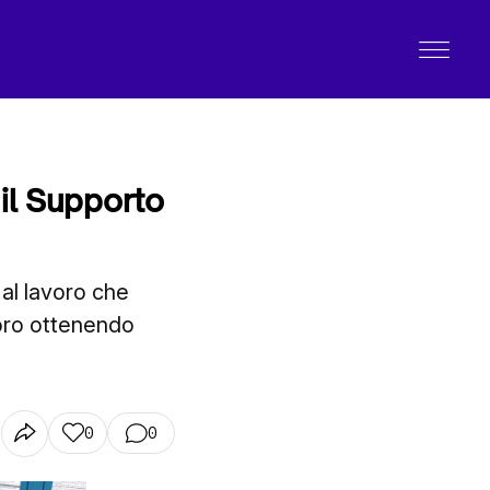
 il Supporto
al lavoro che
voro ottenendo
0
0