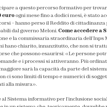
tecipare a questo percorso formativo per trovar
0 euro
ogni mese fino a dodici mesi, è stato a
corsi – hanno perso il Reddito di cittadinanza
abili dal governo Meloni.
Come accedere a Si
one e la commissaria straordinaria dell’Inps
ni hano chiarito, innanzitutto, che non si tratt
sorse che possono esaurirsi: «Le persone pot
mande e i processi si attiveranno. Più ordinat
aggiore sarà la capacità da parte del sistema
on ci sono limiti di tempo e numerici di sogge
ti alla misura».
 al Sistema informativo per l’inclusione social
nte in un sistema che, teoricamente, dovrebbe