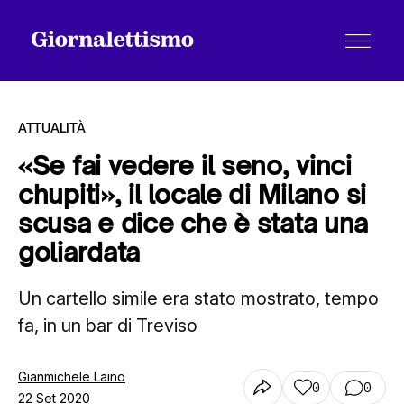
ATTUALITÀ
«Se fai vedere il seno, vinci
chupiti», il locale di Milano si
Tutti gli articoli
scusa e dice che è stata una
goliardata
Chi siamo
Un cartello simile era stato mostrato, tempo
fa, in un bar di Treviso
Contatti
Gianmichele Laino
0
0
22 Set 2020