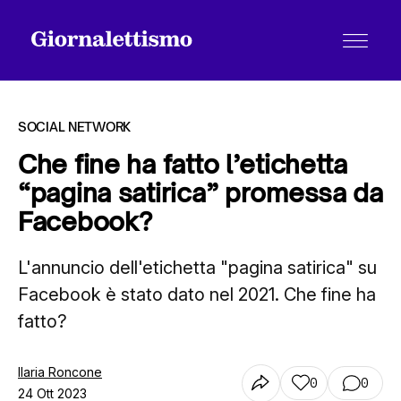
SOCIAL NETWORK
Che fine ha fatto l’etichetta
“pagina satirica” promessa da
Tutti gli articoli
Facebook?
L'annuncio dell'etichetta "pagina satirica" su
Chi siamo
Facebook è stato dato nel 2021. Che fine ha
fatto?
Contatti
Ilaria Roncone
0
0
24 Ott 2023