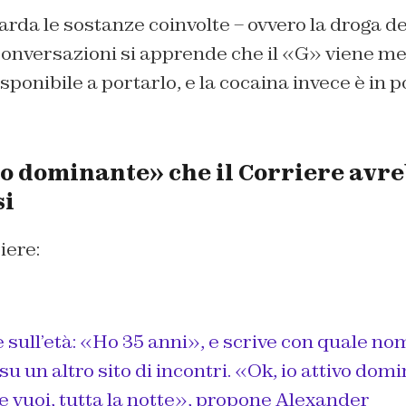
rda le sostanze coinvolte – ovvero la droga del
conversazioni si apprende che il «G» viene me
sponibile a portarlo, e la cocaina invece è in 
vo dominante» che il Corriere avr
si
iere:
sull’età: «Ho 35 anni», e scrive con quale nom
su un altro sito di incontri. «Ok, io attivo dom
 vuoi, tutta la notte», propone Alexander