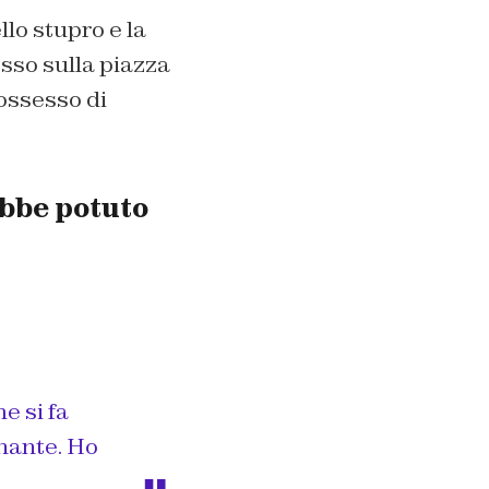
lo stupro e la
sso sulla piazza
possesso di
ebbe potuto
e si fa
inante. Ho