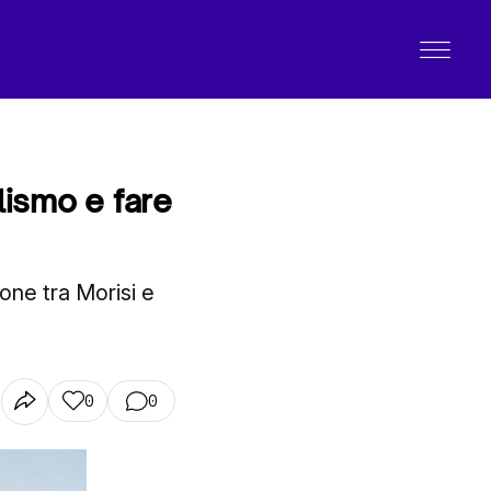
alismo e fare
ione tra Morisi e
0
0