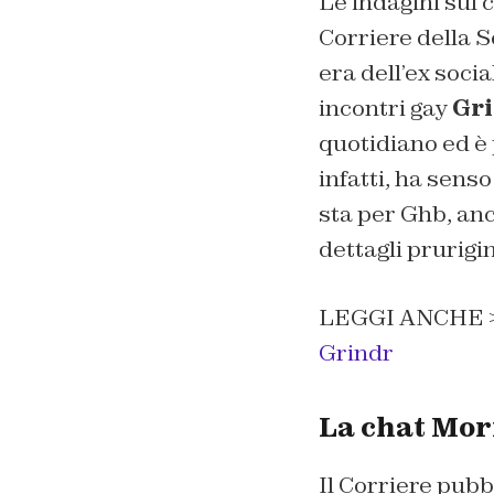
Le indagini sul 
Corriere della S
era dell’ex soci
incontri gay
Gr
quotidiano ed è 
infatti, ha sens
sta per Ghb, a
dettagli prurigi
LEGGI ANCHE 
Grindr
La chat Mor
Il Corriere pubb