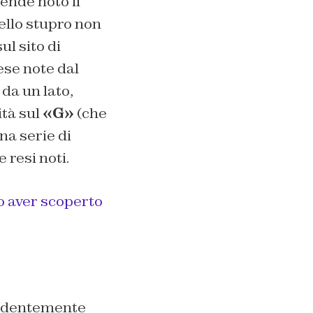
nde noto il
ello stupro non
ul sito di
ese note dal
da un lato,
ità sul
«G»
(che
una serie di
 resi noti.
no aver scoperto
evidentemente