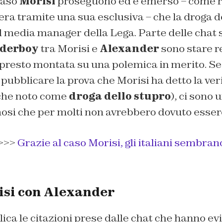
caso
Morisi
proseguono ed è emerso – come re
era tramite una sua esclusiva – che la droga d
al media manager della Lega. Parte delle chat s
iderboy
tra Morisi e
Alexander
sono stare r
presto montata su una polemica in merito. Se 
o pubblicare la prova che Morisi ha detto la ver
nche noto come
droga dello stupro
), ci sono 
nosi che per molti non avrebbero dovuto essere
>>>
Grazie al caso Morisi, gli italiani sembra
isi con Alexander
lica le citazioni prese dalle chat che hanno 