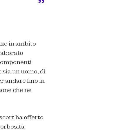
enze in ambito
laborato
i componenti
t sia un uomo, di
er andare fino in
rsone che ne
escort ha offerto
morbosità