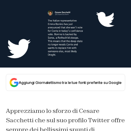
Aggiungi Giornalettismo tra le tue fonti preferite su Google
Apprezziamo lo sforzo di Cesare
Sacchetti che sul suo profilo Twitter offre
sempre dei bellissimi spunti di