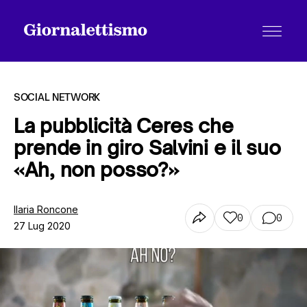
SOCIAL NETWORK
La pubblicità Ceres che
prende in giro Salvini e il suo
Tutti gli articoli
«Ah, non posso?»
Chi siamo
Ilaria Roncone
0
0
27 Lug 2020
Contatti