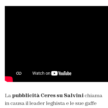
La
pubblicità Ceres su Salvini
chiama
in causa il leader leghista e le sue gaffe