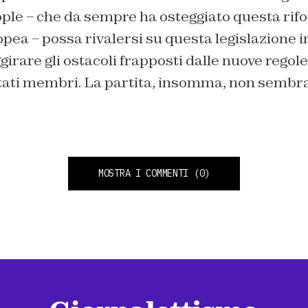
pple – che da sempre ha osteggiato questa rif
pea – possa rivalersi su questa legislazione i
ggirare gli ostacoli frapposti dalle nuove rego
Stati membri. La partita, insomma, non sembra
MOSTRA I COMMENTI
(0)