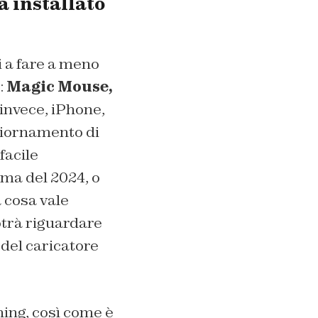
à installato
i a fare a meno
:
Magic Mouse,
 invece, iPhone,
giornamento di
facile
ma del 2024, o
 cosa vale
otrà riguardare
del caricatore
ning, così come è