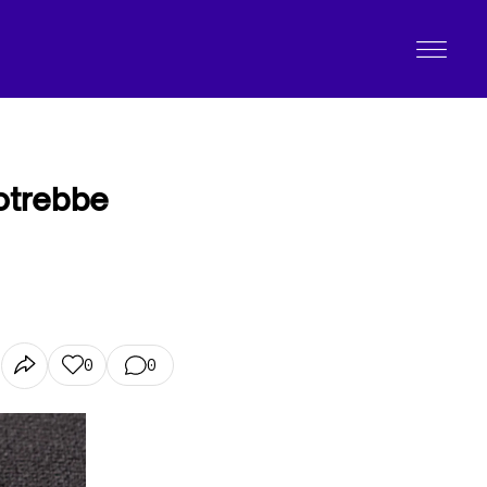
potrebbe
0
0