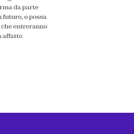
orma da parte
n futuro, o possa
le che entreranno
 affatto