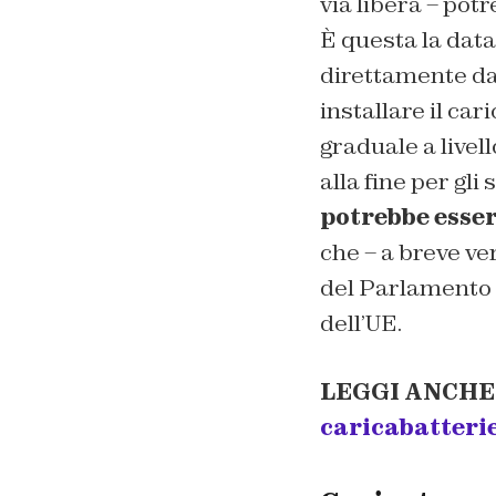
via libera – pot
È questa la data
direttamente da
installare il car
graduale a livell
alla fine per gli
potrebbe esser
che – a breve ver
del Parlamento 
dell’UE.
LEGGI ANCHE
caricabatteri