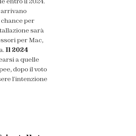
e entro il 2024.
e arrivano
i chance per
stallazione sarà
cessori per Mac,
a.
Il 2024
earsi a quelle
pee, dopo il voto
ere l’intenzione