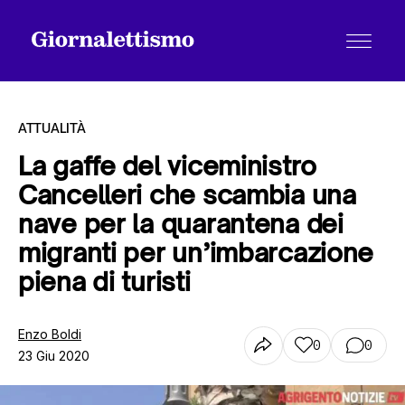
ATTUALITÀ
La gaffe del viceministro
Cancelleri che scambia una
Tutti gli articoli
nave per la quarantena dei
migranti per un’imbarcazione
Chi siamo
piena di turisti
Enzo Boldi
Contatti
0
0
23 Giu 2020