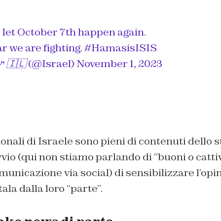
 let October 7th happen again.
ar we are fighting.
#HamasisISIS
— Israel ישראל 🇮🇱 (@Israel)
November 1, 2023
zionali di Israele sono pieni di contenuti dello 
vvio (qui non stiamo parlando di “buoni o catti
unicazione via social) di sensibilizzare l’opi
ala dalla loro “parte”.