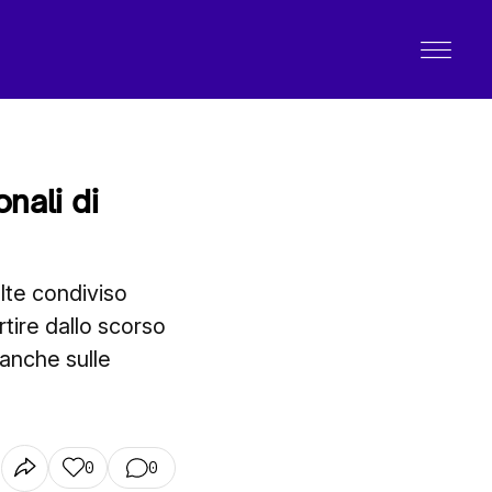
nali di
olte condiviso
rtire dallo scorso
 anche sulle
0
0