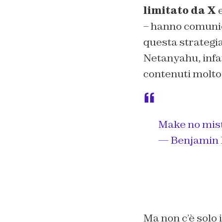
limitato da X
e
– hanno comunic
questa strategia 
Netanyahu, infat
contenuti molto 
Make no mista
Ma non c’è solo i