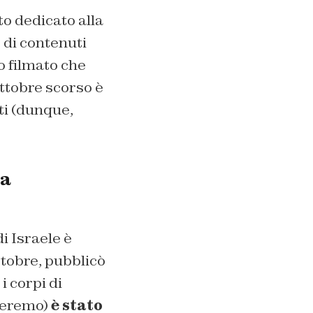
 dedicato alla
 di contenuti
o filmato che
ottobre scorso è
i (dunque,
va
i Israele è
ttobre, pubblicò
i corpi di
treremo)
è stato