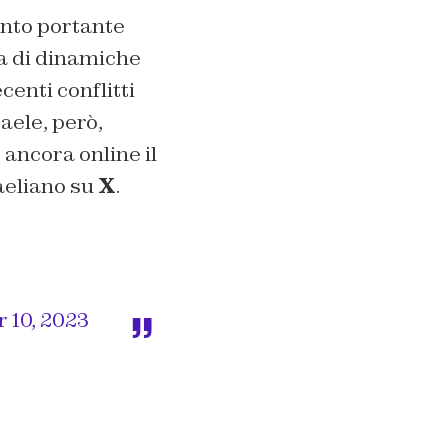
mento portante
ta di dinamiche
enti conflitti
aele, però,
ancora online il
aeliano su
X
.
 10, 2023