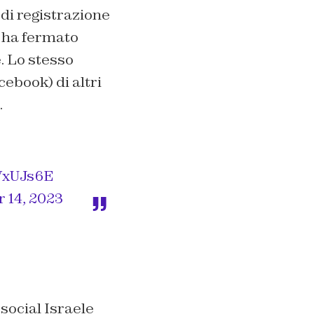
 di registrazione
n ha fermato
e. Lo stesso
ebook) di altri
.
VxUJs6E
 14, 2023
 social Israele