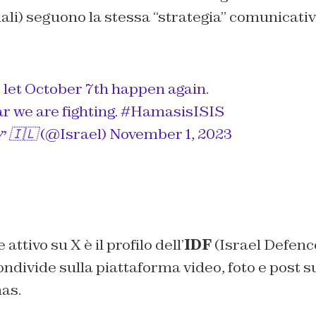
onali) seguono la stessa “strategia” comunicativ
 let October 7th happen again.
ar we are fighting.
#HamasisISIS
— Israel ישראל 🇮🇱 (@Israel)
November 1, 2023
ttivo su X è il profilo dell’
IDF
(Israel Defenc
ondivide sulla piattaforma video, foto e post su
as.