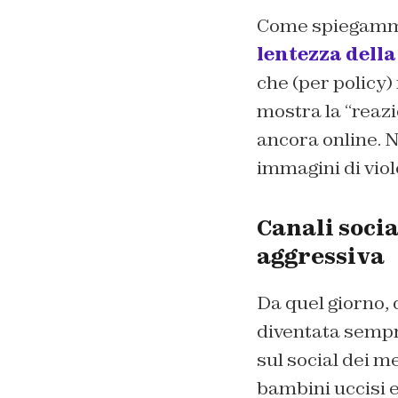
Come spiegammo
lentezza dell
che (per policy)
mostra la “reazi
ancora online. 
immagini di viol
Canali socia
aggressiva
Da quel giorno, d
diventata sempre
sul social dei m
bambini uccisi 