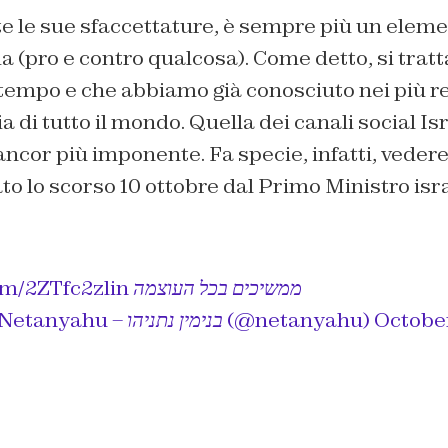
tutte le sue sfaccettature, è sempre più un ele
 (pro e contro qualcosa). Come detto, si trat
tempo e che abbiamo già conosciuto nei più rec
 di tutto il mondo. Quella dei canali social Isr
cor più imponente. Fa specie, infatti, vedere 
to lo scorso 10 ottobre dal Primo Ministro isr
om/2ZTfc2zlin
ממשיכים בכל העוצמה
— Benjamin Netanyahu – בנימין נתניהו (@netanyahu)
October