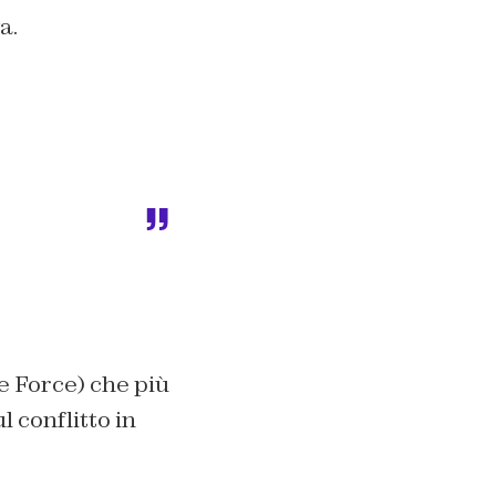
a.
e Force) che più
l conflitto in