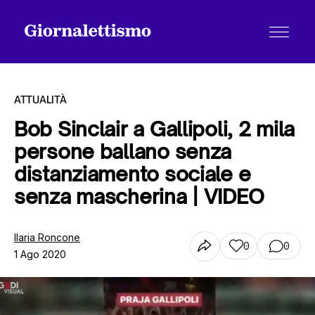
ATTUALITÀ
Bob Sinclair a Gallipoli, 2 mila
persone ballano senza
Tutti gli articoli
distanziamento sociale e
senza mascherina | VIDEO
Chi siamo
Ilaria Roncone
0
0
1 Ago 2020
Contatti