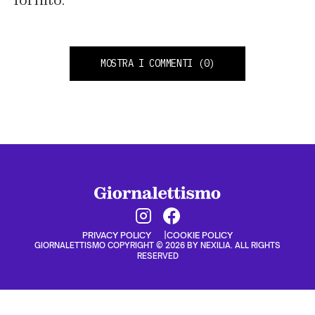
fornito.
MOSTRA I COMMENTI
(0)
PRIVACY POLICY
COOKIE POLICY
GIORNALETTISMO COPYRIGHT © 2026 BY NEXILIA. ALL RIGHTS
RESERVED