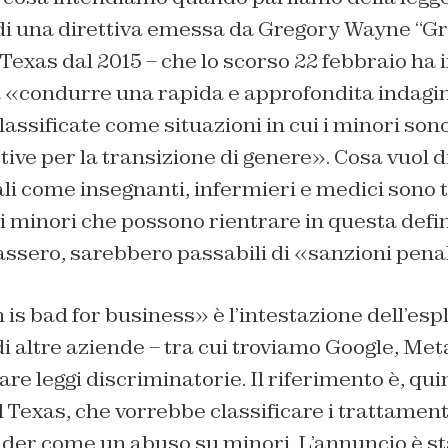
 di una direttiva emessa da Gregory Wayne “Gr
Texas dal 2015 – che lo scorso 22 febbraio ha i
 a «condurre una rapida e approfondita indagi
lassificate come situazioni in cui i minori son
ive per la transizione di genere». Cosa vuol d
li come insegnanti, infermieri e medici sono t
i minori che possono rientrare in questa defin
tassero, sarebbero passabili di «sanzioni penal
is bad for business» è l’intestazione dell’espl
di altre aziende – tra cui troviamo Google, Met
re leggi discriminatorie. Il riferimento è, quin
al Texas, che vorrebbe classificare i trattamen
der come un abuso su minori. L’annuncio è st