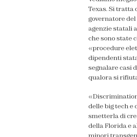
Texas. Si tratta
governatore del 
agenzie statali
che sono state c
«procedure elett
dipendenti stata
segnalare casi d
qualora si rifiu
«Discrimination 
delle big tech e 
smetterla di crea
della Florida e 
minori transgen