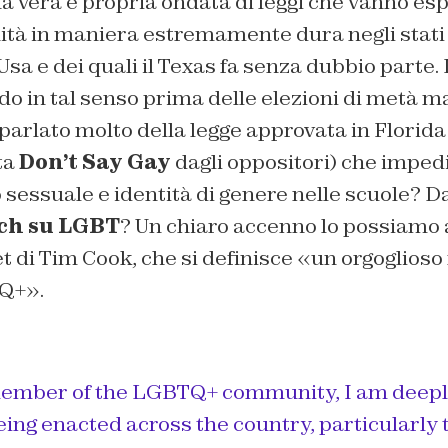
a vera e propria ondata di leggi che vanno es
ità in maniera estremamente dura negli stati
sa e dei quali il Texas fa senza dubbio parte. I 
 in tal senso prima delle elezioni di metà ma
è parlato molto della legge approvata in Florida
ta
Don’t Say Gay
dagli oppositori) che impedi
sessuale e identità di genere nelle scuole? D
ech su LGBT
? Un chiaro accenno lo possiamo 
et di Tim Cook, che si definisce «un orgoglio
Q+».
member of the LGBTQ+ community, I am deep
ing enacted across the country, particularly 