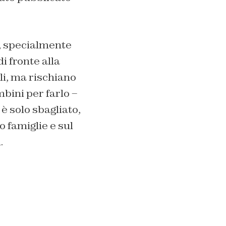
e, specialmente
i fronte alla
gli, ma rischiano
bini per farlo –
è solo sbagliato,
o famiglie e sul
.