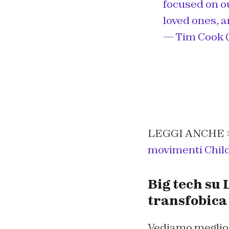
focused on ou
loved ones, 
— Tim Cook 
LEGGI ANCHE 
movimenti Child
Big tech su 
transfobica
Vediamo meglio 