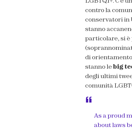
LGBTQI+. C’è un
contro la comun
conservatori in U
stanno accanendo
particolare, si 
(soprannomina
di orientamento 
stanno le
big t
degli ultimi twe
comunità LGBT
As a proud 
about laws be