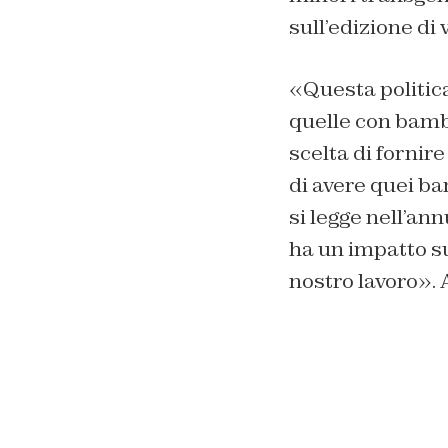
sull’edizione di
«Questa politica
quelle con bambi
scelta di fornire
di avere quei ba
si legge nell’an
ha un impatto sui
nostro lavoro». 