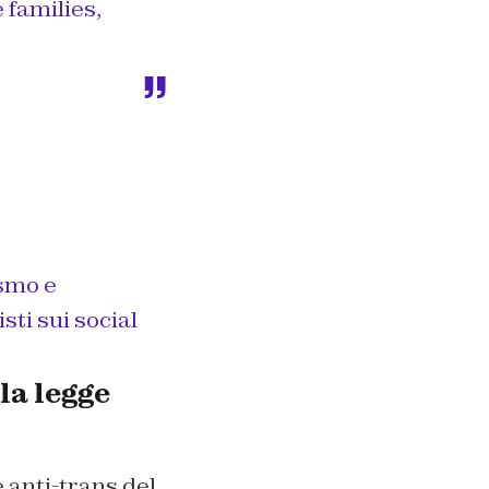
 families,
smo e
ti sui social
la legge
anti-trans del