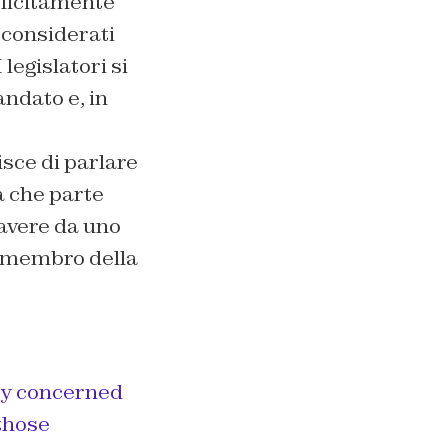
plicitamente
 considerati
legislatori si
ndato e, in
sce di parlare
a che parte
avere da uno
so membro della
ly concerned
those