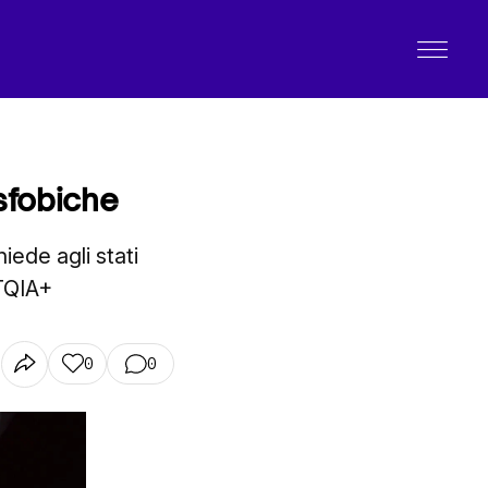
nsfobiche
iede agli stati
BTQIA+
0
0