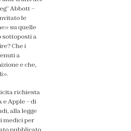
eg” Abbott –
nvitato le
ne» su quelle
o sottoposti a
ire? Che i
enuti a
izione e che,
i».
icita richiesta
a e Apple – di
di, alla legge
ti medici per
ato pubblicato