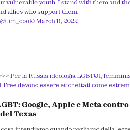
r vulnerable youth. I stand with them and the
and allies who support them.
(@tim_cook)
March 11, 2022
>>>
Per la Russia ideologia LGBTQI, femmini
-Free devono essere etichettati come estremis
LGBT: Google, Apple e Meta contro 
 del Texas
cosa intendiamo quando parliamo della legge 