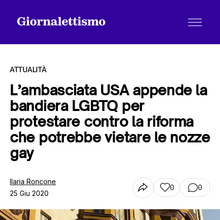
ATTUALITÀ
L’ambasciata USA appende la
bandiera LGBTQ per
Tutti gli articoli
protestare contro la riforma
che potrebbe vietare le nozze
Chi siamo
gay
Ilaria Roncone
Contatti
0
0
25 Giu 2020