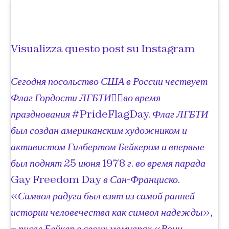
Visualizza questo post su Instagram
Сегодня посольство США в России чествует
Флаг Гордости ЛГБТИ🏳️‍🌈во время
празднования #PrideFlagDay. Флаг ЛГБТИ
был создан американским художником и
активистом Гилбертом Бейкером и впервые
был поднят 25 июня 1978 г. во время парада
Gay Freedom Day в Сан-Франциско.
«Символ радуги был взят из самой ранней
истории человечества как символ надежды»,
– писал Бейкер в своих мемуарах «Воин