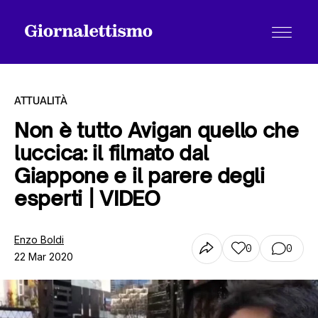
ATTUALITÀ
Non è tutto Avigan quello che
luccica: il filmato dal
Tutti gli articoli
Giappone e il parere degli
esperti | VIDEO
Chi siamo
Enzo Boldi
0
0
22 Mar 2020
Contatti