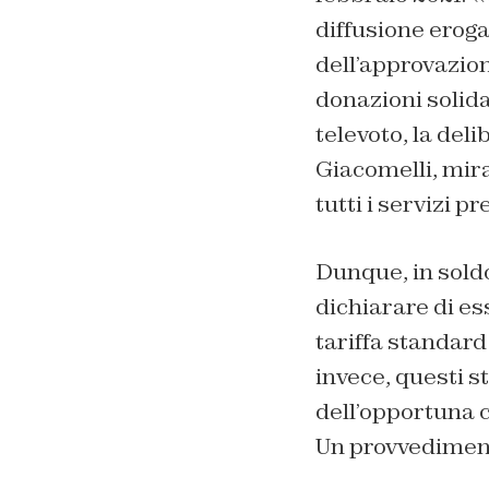
diffusione eroga
dell’approvazion
donazioni solidal
televoto, la del
Giacomelli, mir
tutti i servizi
Dunque, in sold
dichiarare di es
tariffa standard
invece, questi st
dell’opportuna c
Un provvediment