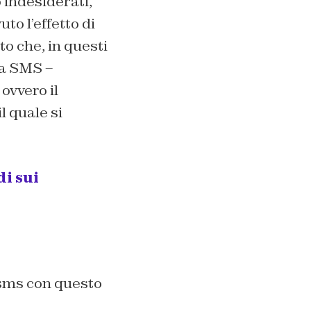
 indesiderati,
o l’effetto di
o che, in questi
ia SMS –
ovvero il
l quale si
i sui
 sms con questo