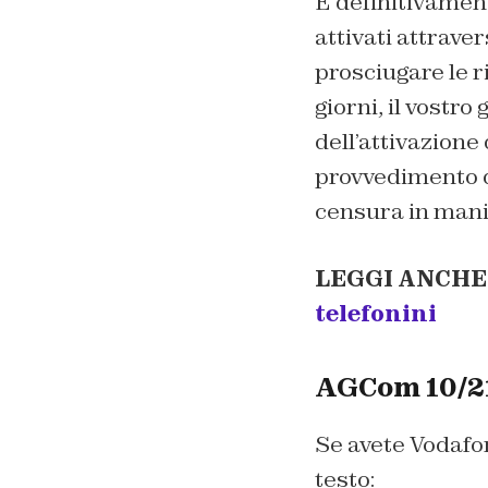
È definitivamen
attivati attrave
prosciugare le r
giorni, il vostr
dell’attivazione
provvedimento de
censura in manie
LEGGI ANCHE
telefonini
AGCom 10/21
Se avete Vodafon
testo: