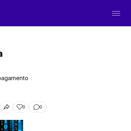
a
a pagamento
0
0