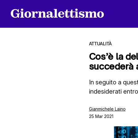
ATTUALITÀ
Cos’è la d
succederà a
Tutti gli articoli
In seguito a ques
indesiderati entro
Chi siamo
Gianmichele Laino
25 Mar 2021
Contatti