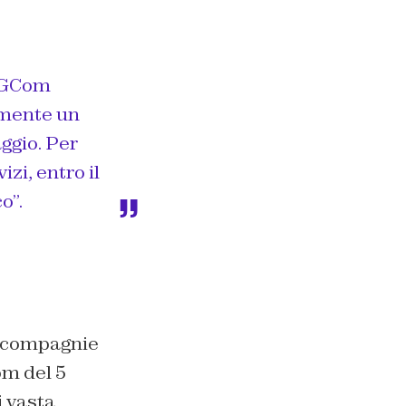
 AGCom
amente un
ggio. Per
zi, entro il
o”.
e compagnie
om del 5
i vasta