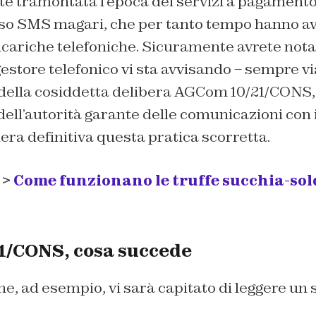
te tramontata l’epoca dei servizi a pagamento
rso SMS magari, che per tanto tempo hanno avut
icariche telefoniche. Sicuramente avrete notat
o gestore telefonico vi sta avvisando – sempre v
 della cosiddetta delibera AGCom 10/21/CONS, 
ll’autorità garante delle comunicazioni con i
ra definitiva questa pratica scorretta.
 >
Come funzionano le truffe succhia-sold
/CONS, cosa succede
e, ad esempio, vi sarà capitato di leggere un