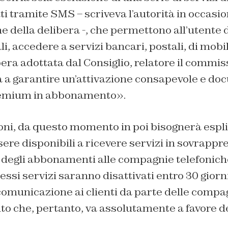
ti tramite SMS – scriveva l’autorità in occasi
e della delibera -, che permettono all’utente d
i, accedere a servizi bancari, postali, di mobil
ibera adottata dal Consiglio, relatore il commi
a a garantire un’attivazione consapevole e do
 premium in abbonamento».
oni, da questo momento in poi bisognerà espl
sere disponibili a ricevere servizi in sovrappre
 degli abbonamenti alle compagnie telefoniche
essi servizi saranno disattivati entro 30 giorni
omunicazione ai clienti da parte delle compag
o che, pertanto, va assolutamente a favore d