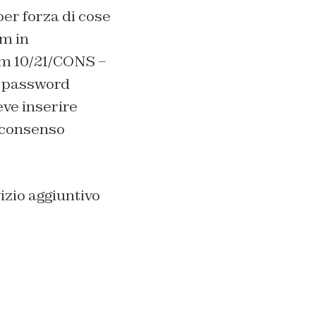
er forza di cose
um in
om 10/21/CONS –
e password
eve inserire
 consenso
vizio aggiuntivo