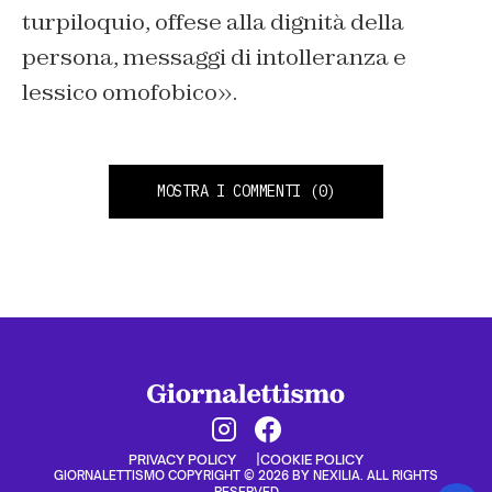
turpiloquio, offese alla dignità della
persona, messaggi di intolleranza e
lessico omofobico».
MOSTRA I COMMENTI
(0)
PRIVACY POLICY
COOKIE POLICY
GIORNALETTISMO COPYRIGHT © 2026 BY NEXILIA. ALL RIGHTS
RESERVED