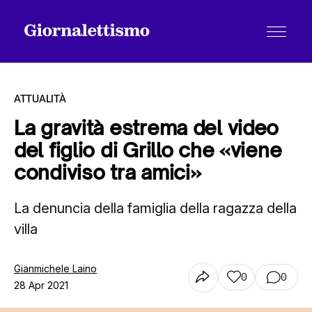
ATTUALITÀ
La gravità estrema del video
del figlio di Grillo che «viene
Tutti gli articoli
condiviso tra amici»
La denuncia della famiglia della ragazza della
Chi siamo
villa
Contatti
Gianmichele Laino
0
0
28 Apr 2021