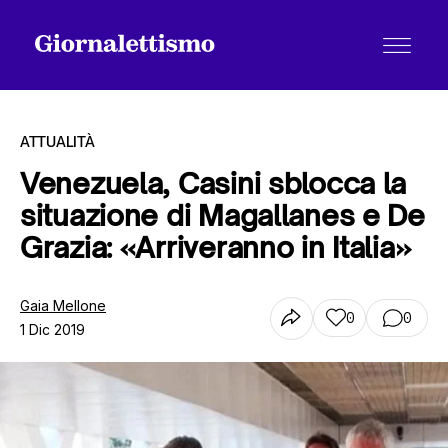
ATTUALITÀ
Venezuela, Casini sblocca la
situazione di Magallanes e De
Tutti gli articoli
Grazia: «Arriveranno in Italia»
Chi siamo
Gaia Mellone
0
0
1 Dic 2019
Contatti