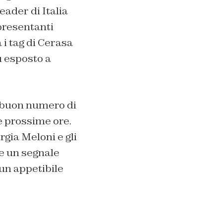
eader di Italia
presentanti
 i tag di Cerasa
ù esposto a
n buon numero di
e prossime ore.
gia Meloni e gli
e un segnale
 un appetibile