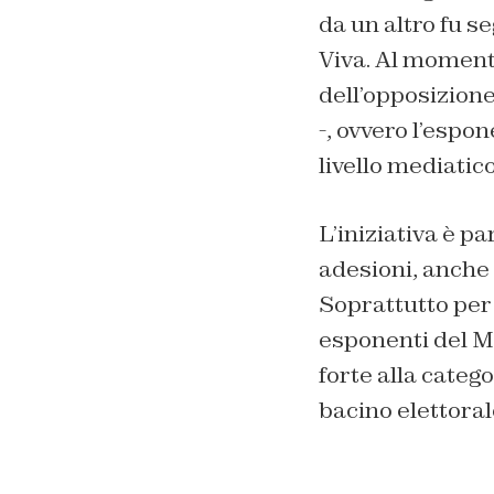
da un altro
fu s
Viva. Al momento
dell’opposizione
-, ovvero l’espo
livello mediatico
L’iniziativa è p
adesioni, anche 
Soprattutto per 
esponenti del M
forte alla categ
bacino elettora