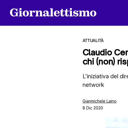
ATTUALITÀ
Claudio Cera
chi (non) r
Tutti gli articoli
L'iniziativa del d
network
Chi siamo
Gianmichele Laino
8 Dic 2020
Contatti