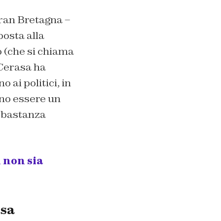
Gran Bretagna –
oposta alla
o (che si chiama
 Cerasa ha
 ai politici, in
ono essere un
bbastanza
 non sia
asa