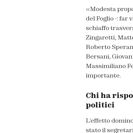
«Modesta propos
del Foglio -: far 
schiaffo trasvers
Zingaretti, Matt
Roberto Speranza
Bersani, Giovann
Massimiliano Fed
importante.
Chi ha rispo
politici
L’effetto domino
stato il segreta