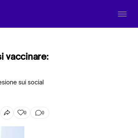
si vaccinare:
esione sui social
0
0