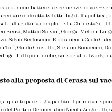
ta per combattere le scemenze no vax – scrive
vaccinare in diretta tv tutti i big della politica,
ale alla cultura complottista. Chi ci sta?». Il 
eo Renzi, Matteo Salvini, Giorgia Meloni, Luigi
, Silvio Berlusconi. E poi ancora Carlo Calen
i Toti, Guido Crosetto, Stefano Bonaccini, Da
riga. Tutti politici che, sui social network, h
sto alla proposta di Cerasa sul vac
, a quanto pare, è già partito. Il primo a risp
rio del Partito Democratico Nicola Zingaretti, 